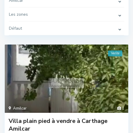
Amilcar
Les zones
Défaut
Vente
Amilcar
1
Villa plain pied à vendre à Carthage
Amilcar