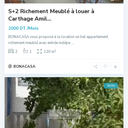
S+2 Richement Meublé à louer à
Carthage Amil...
/Mois
2000 DT
BONACASA vous propose à la location un bel appartement
richement meublé avec entrée indépe
...
2
2
1
120 m
BONACASA
Vente