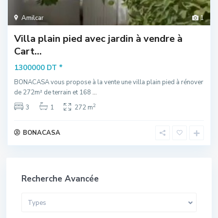
Amilcar
1
Villa plain pied avec jardin à vendre à
Cart...
*
1300000 DT
BONACASA vous propose à la vente une villa plain pied à rénover
de 272m² de terrain et 168
...
2
3
1
272 m
BONACASA
Recherche Avancée
Types