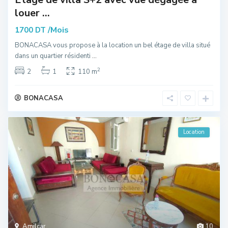
louer ...
/Mois
1700 DT
BONACASA vous propose à la location un bel étage de villa situé
dans un quartier résidenti
...
2
2
1
110 m
BONACASA
Location
Amilcar
10