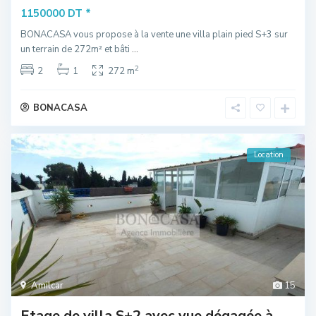
*
1150000 DT
BONACASA vous propose à la vente une villa plain pied S+3 sur
un terrain de 272m² et bâti
...
2
2
1
272 m
BONACASA
Location
Amilcar
15
Etage de villa S+2 avec vue dégagée à