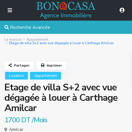
Recherche Avancée
La maison
Appartement
Etage de villa S+2 avec vue dégagée à louer à Carthage Amilcar
Partager
Imprimer
Location
Appartement
Etage de villa S+2 avec vue
dégagée à louer à Carthage
Amilcar
1700 DT
/Mois
Amilcar