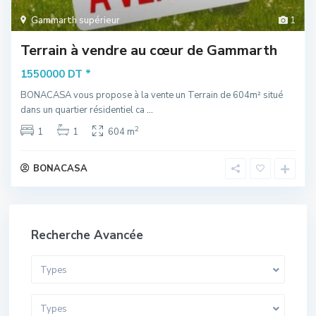
Gammarth supérieur
1
Terrain à vendre au cœur de Gammarth
*
1550000 DT
BONACASA vous propose à la vente un Terrain de 604m² situé
dans un quartier résidentiel ca
...
2
1
1
604 m
BONACASA
Recherche Avancée
Types
Types