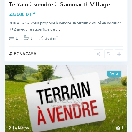
Terrain à vendre à Gammarth Village
*
533600 DT
BONACASA vous propose à vendre un terrain clôturé en vocation
R+2 avec une superficie de 3
...
2
1
1
368 m
BONACASA
Vente
La Marsa
1