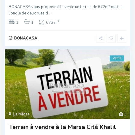
BONACASA vous propose à la vente un terrain de 672m² qui fait
l’ongle de deux rues d
...
2
1
1
672 m
BONACASA
Vente
La Marsa
1
Terrain à vendre à la Marsa Cité Khalil