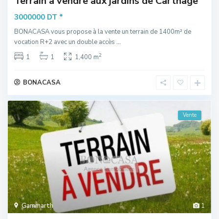
Terrain à vendre aux jardins de Carthage
*
3000000 DT
BONACASA vous propose à la vente un terrain de 1400m² de
vocation R+2 avec un double accès
...
2
1
1
1,400 m
BONACASA
Vente
Gammarth
1