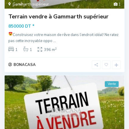
Gammarth supérieur
1
Terrain vendre à Gammarth supérieur
*
850000 DT
Construisez votre maison de rêve dans l’endroit idéal!
Ne ratez
pas cette incroyable oppo
...
2
1
1
396 m
BONACASA
Vente