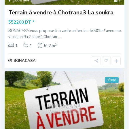
Chotrana 3
1
Terrain à vendre à Chotrana3 La soukra
*
552200 DT
BONACASA vous propose à la vente un terrain de 502m² avec une
vocation R+2 situé à Chotran
...
2
1
1
502 m
BONACASA
Vente