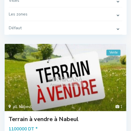
Villes
Les zones
Défaut
Vente
all
,
Nabeul
1
Terrain à vendre à Nabeul
*
1100000 DT