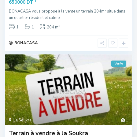
*
650000 DT
BONACASA vous propose à la vente un terrain 204m² situé dans
un quartier résidentiel calme
...
2
1
1
204 m
BONACASA
Vente
La Soukra
1
Terrain à vendre à la Soukra