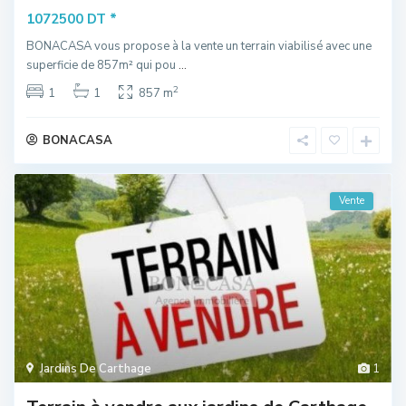
*
1072500 DT
BONACASA vous propose à la vente un terrain viabilisé avec une
superficie de 857m² qui pou
...
2
1
1
857 m
BONACASA
Vente
Jardins De Carthage
1