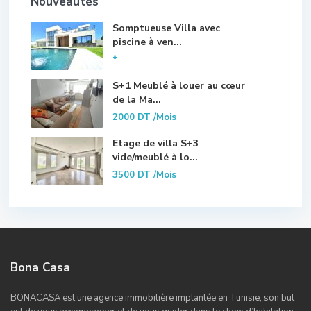
Nouveautés
Somptueuse Villa avec
piscine à ven...
*
S+1 Meublé à louer au cœur
de la Ma...
2000 DT
/Mois
Etage de villa S+3
vide/meublé à lo...
3500 DT
/Mois
Bona Casa
BONACASA est une agence immobilière implantée en Tunisie, son but