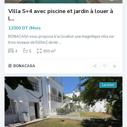
Villa S+4 avec piscine et jardin à louer à
l...
/Mois
12000 DT
BONACASA vous propose à la location une magnifique villa sur
trois niveaux de 500m2 de ter
...
2
4
5
800 m
BONACASA
Location