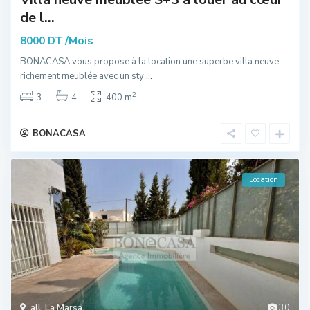
de l...
/Mois
8000 DT
BONACASA vous propose à la location une superbe villa neuve,
richement meublée avec un sty
...
2
3
4
400 m
BONACASA
Location
all
,
La Marsa
30