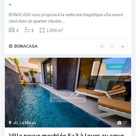
*
BONACASA vous propose à la vente une magnifique villa neuve
situé dans un quartier résiden
...
2
4
4
1,000 m
BONACASA
Location
all
,
La Marsa
27
Villa neuve meublée S+3 à louer au cœur