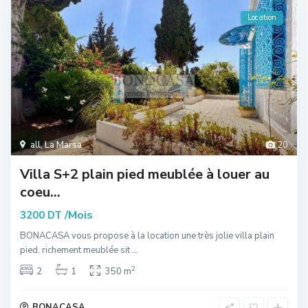
Location
all
,
La Marsa
20
Villa S+2 plain pied meublée à louer au
coeu...
/Mois
3200 DT
BONACASA vous propose à la location une très jolie villa plain
pied, richement meublée sit
...
2
2
1
350 m
BONACASA