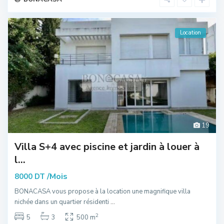
Location
19
Villa S+4 avec piscine et jardin à louer à
l...
/Mois
8000 DT
BONACASA vous propose à la location une magnifique villa
nichée dans un quartier résidenti
...
2
5
3
500 m