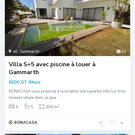
all
,
Gammarth
36
Villa S+5 avec piscine à louer à
Gammarth
/Mois
8000 DT
BONACASA vous propose à la location une superbe villa sur trois
niveaux située dans un qua
...
2
5
5
600 m
BONACASA