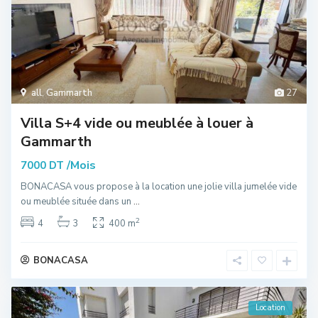
all
,
Gammarth
27
Villa S+4 vide ou meublée à louer à
Gammarth
/Mois
7000 DT
BONACASA vous propose à la location une jolie villa jumelée vide
ou meublée située dans un
...
2
4
3
400 m
BONACASA
Location