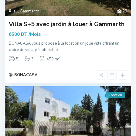
all
,
Gammarth
25
Villa S+5 avec jardin à louer à Gammarth
/Mois
6500 DT
BONACASA vous propose à la location un jolie villa offrant un
cadre de vie agréable, situé
...
2
5
3
450 m
BONACASA
Location