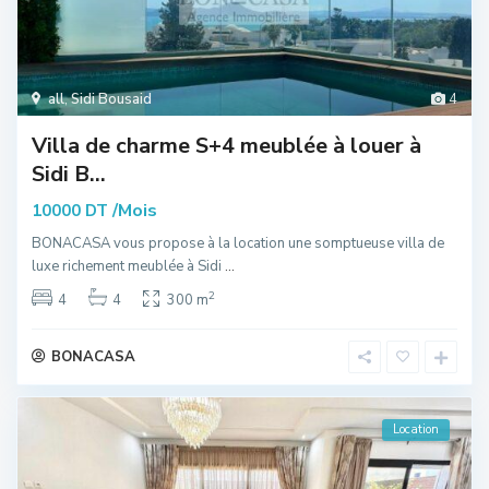
all
,
Sidi Bousaid
4
Villa de charme S+4 meublée à louer à
Sidi B...
/Mois
10000 DT
BONACASA vous propose à la location une somptueuse villa de
luxe richement meublée à Sidi
...
2
4
4
300 m
BONACASA
Location