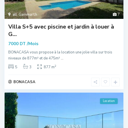
all
,
Gammarth
7
Villa S+5 avec piscine et jardin à louer à
G...
/Mois
7000 DT
BONACASA vous propose à la location une jolie villa sur trois
niveaux de 877m² et de 475m²
...
2
5
3
877 m
BONACASA
Location