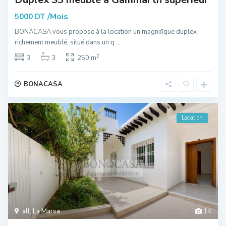
/Mois
5000 DT
BONACASA vous propose à la location un magnifique duplex
richement meublé, situé dans un q
...
2
3
3
250 m
BONACASA
Location
all
,
La Marsa
14