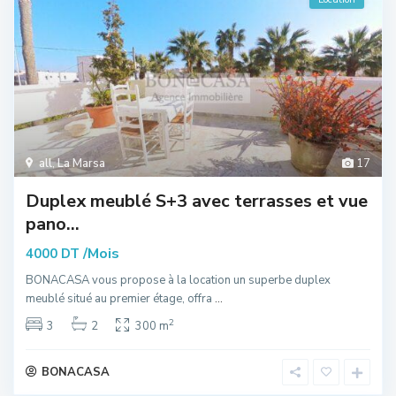
all
,
La Marsa
17
Duplex meublé S+3 avec terrasses et vue
pano...
/Mois
4000 DT
BONACASA vous propose à la location un superbe duplex
meublé situé au premier étage, offra
...
2
3
2
300 m
BONACASA