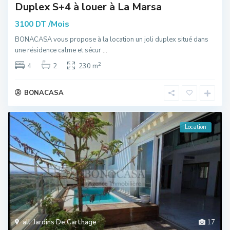
Duplex S+4 à louer à La Marsa
/Mois
3100 DT
BONACASA vous propose à la location un joli duplex situé dans
une résidence calme et sécur
...
2
4
2
230 m
BONACASA
Location
all
,
Jardins De Carthage
17