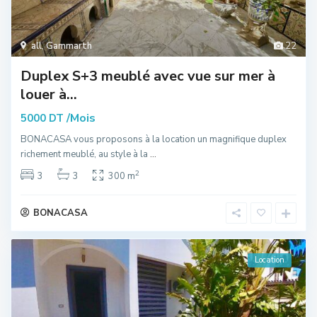
all
,
Gammarth
22
Duplex S+3 meublé avec vue sur mer à
louer à...
/Mois
5000 DT
BONACASA vous proposons à la location un magnifique duplex
richement meublé, au style à la
...
2
3
3
300 m
BONACASA
Location