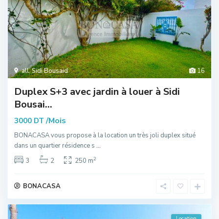
all
,
Sidi Bousaid
16
Duplex S+3 avec jardin à louer à Sidi
Bousai...
/Mois
3000 DT
BONACASA vous propose à la location un très joli duplex situé
dans un quartier résidence s
...
2
3
2
250 m
BONACASA
Location