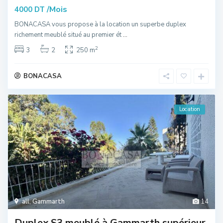
/Mois
4000 DT
BONACASA vous propose à la location un superbe duplex
richement meublé situé au premier ét
...
2
3
2
250 m
BONACASA
Location
all
,
Gammarth
14
Duplex S3 meublé à Gammarth supérieur