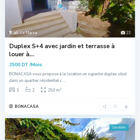
all
,
La Marsa
23
Duplex S+4 avec jardin et terrasse à
louer à...
/Mois
2500 DT
BONACASA vous propose à la location un superbe duplex situé
dans un quartier résidentiel c
...
2
3
2
250 m
BONACASA
Location