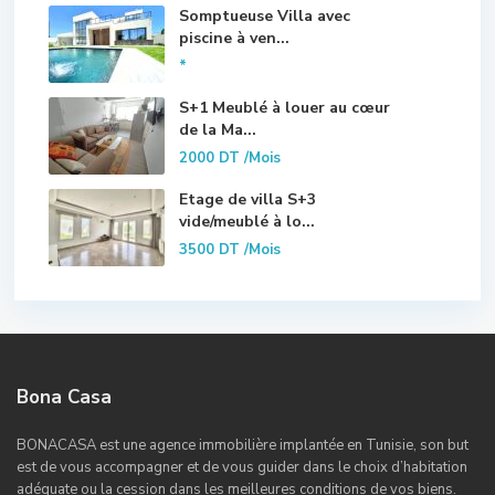
Somptueuse Villa avec
piscine à ven...
*
S+1 Meublé à louer au cœur
de la Ma...
2000 DT
/Mois
Etage de villa S+3
vide/meublé à lo...
3500 DT
/Mois
Bona Casa
BONACASA est une agence immobilière implantée en Tunisie, son but
est de vous accompagner et de vous guider dans le choix d’habitation
adéquate ou la cession dans les meilleures conditions de vos biens.