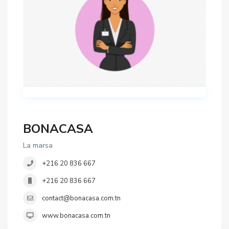
BONACASA
La marsa
+216 20 836 667
+216 20 836 667
contact@bonacasa.com.tn
www.bonacasa.com.tn