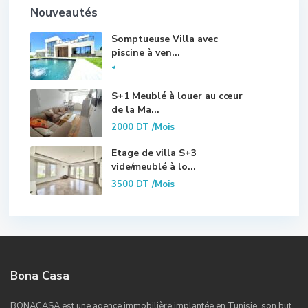
Nouveautés
Somptueuse Villa avec
piscine à ven...
*
S+1 Meublé à louer au cœur
de la Ma...
2000 DT
/Mois
Etage de villa S+3
vide/meublé à lo...
3500 DT
/Mois
Bona Casa
BONACASA est une agence immobilière implantée en Tunisie, son but