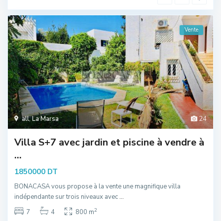
Vente
all
,
La Marsa
24
Villa S+7 avec jardin et piscine à vendre à
...
1850000 DT
BONACASA vous propose à la vente une magnifique villa
indépendante sur trois niveaux avec
...
2
7
4
800 m