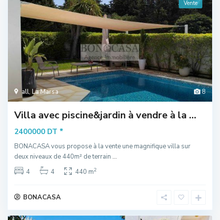
Vente
all
,
La Marsa
8
Villa avec piscine&jardin à vendre à la ...
*
2400000 DT
BONACASA vous propose à la vente une magnifique villa sur
deux niveaux de 440m² de terrain
...
2
4
4
440 m
BONACASA