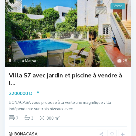
Vente
all
,
La Marsa
28
Villa S7 avec jardin et piscine à vendre à
l...
*
2200000 DT
BONACASA vous propose à la vente une magnifique villa
indépendante sur trois niveaux avec
...
2
7
3
800 m
BONACASA