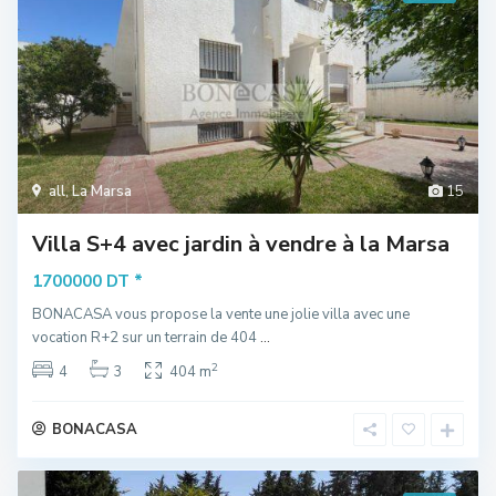
all
,
La Marsa
15
Villa S+4 avec jardin à vendre à la Marsa
*
1700000 DT
BONACASA vous propose la vente une jolie villa avec une
vocation R+2 sur un terrain de 404
...
2
4
3
404 m
BONACASA