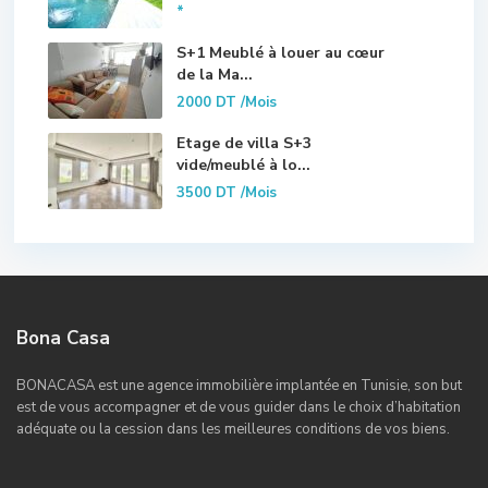
*
S+1 Meublé à louer au cœur
de la Ma...
2000 DT
/Mois
Etage de villa S+3
vide/meublé à lo...
3500 DT
/Mois
Bona Casa
BONACASA est une agence immobilière implantée en Tunisie, son but
est de vous accompagner et de vous guider dans le choix d’habitation
adéquate ou la cession dans les meilleures conditions de vos biens.