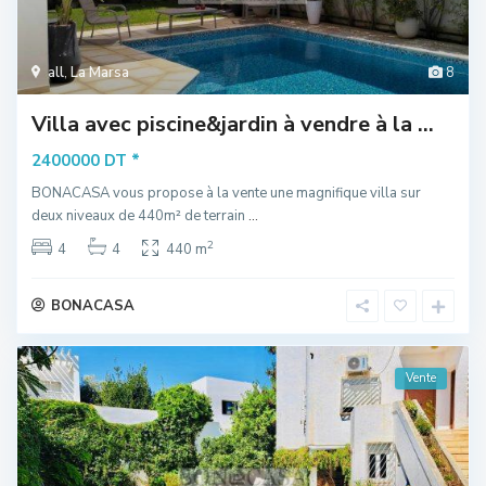
all
,
La Marsa
8
Villa avec piscine&jardin à vendre à la ...
*
2400000 DT
BONACASA vous propose à la vente une magnifique villa sur
deux niveaux de 440m² de terrain
...
2
4
4
440 m
BONACASA
Vente