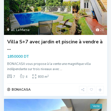
all
,
La Marsa
24
Villa S+7 avec jardin et piscine à vendre à
...
1850000 DT
BONACASA vous propose à la vente une magnifique villa
indépendante sur trois niveaux avec
...
2
7
4
800 m
BONACASA
Vente