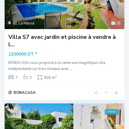
all
,
La Marsa
28
Villa S7 avec jardin et piscine à vendre à
l...
*
2200000 DT
BONACASA vous propose à la vente une magnifique villa
indépendante sur trois niveaux avec
...
2
7
3
800 m
BONACASA
Vente