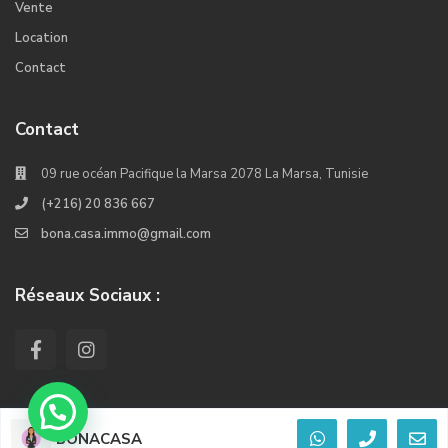
Vente
Location
Contact
Contact
09 rue océan Pacifique la Marsa 2078 La Marsa, Tunisie
(+216) 20 836 667
bona.casa.immo@gmail.com
Réseaux Sociaux :
BONACASA
© 2022. Tous les droits réservés Crée Par Kiwi Softwares