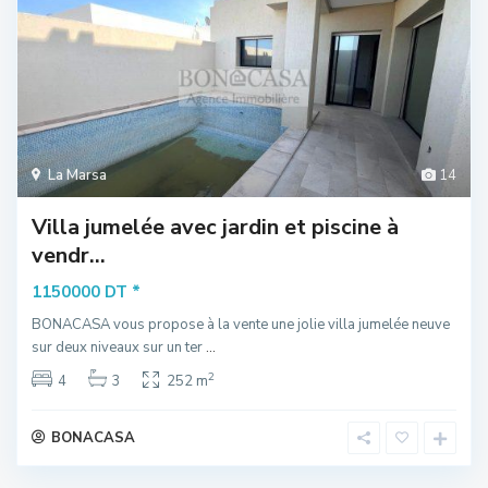
La Marsa
14
Villa jumelée avec jardin et piscine à
vendr...
*
1150000 DT
BONACASA vous propose à la vente une jolie villa jumelée neuve
sur deux niveaux sur un ter
...
2
4
3
252 m
BONACASA