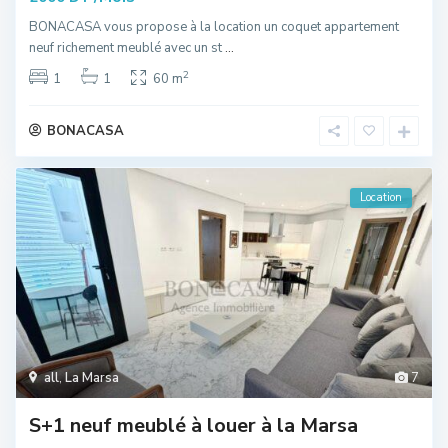
BONACASA vous propose à la location un coquet appartement
neuf richement meublé avec un st
...
2
1
1
60 m
BONACASA
Location
all
,
La Marsa
7
S+1 neuf meublé à louer à la Marsa