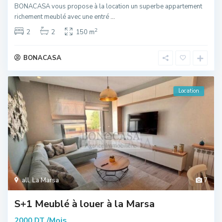
BONACASA vous propose à la location un superbe appartement
richement meublé avec une entré
...
2
2
2
150 m
BONACASA
Location
all
,
La Marsa
7
S+1 Meublé à louer à la Marsa
/Mois
2000 DT