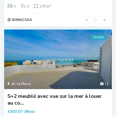
2
3
2
170 m
BONACASA
Location
all
,
La Marsa
11
S+2 meublé avec vue sur la mer à louer
au co...
/Mois
4300 DT