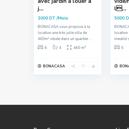
avec jardin à louer à
vide/
j...
l...
/Mois
3000 DT
5000 
BONACASA vous propose à la
BONACAS
location une très jolie villa de
location 
460m² située dans un quartier
...
meublé s
2
6
4
460 m
5
BONACASA
BON