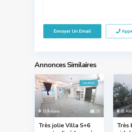
App
Annonces Similaires
Location
El Aouina
28
El Ao
Très jolie Villa S+6
Très 