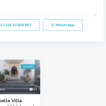
el
+216 20 836 667
WhatsApp
Location
uina
21
belle Villa