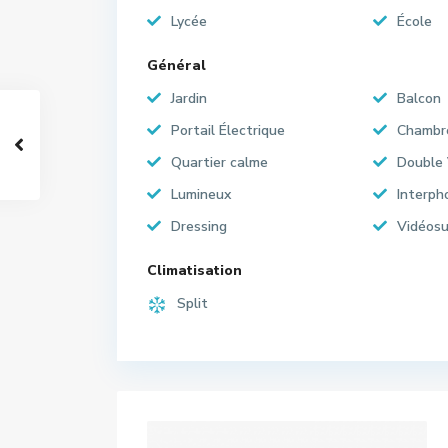
Lycée
École
Général
Jardin
Balcon
Portail Électrique
Chambr
Quartier calme
Double 
Lumineux
Interph
Dressing
Vidéosu
Climatisation
Split