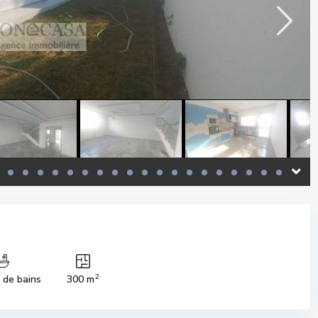
2
s de bains
300 m