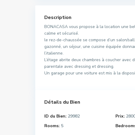
Description
BONACASA vous propose à la location une belle
calme et sécurisé.
le rez-de-chaussée se compose d’un salon/salle
gazonné, un séjour, une cuisine équipée donnan
l’italienne.
L’étage abrite deux chambres à coucher avec d
parentale avec dressing et dressing.
Un garage pour une voiture est mis à la disposit
Détails du Bien
ID du Bien:
29982
Prix:
280
Rooms:
5
Bedrooms