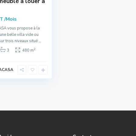
meublé à louer à
/Mois
DT
A vous propose à la
une belle villa vide ou
ur trois niveaux situé
...
2
3
480 m
ACASA