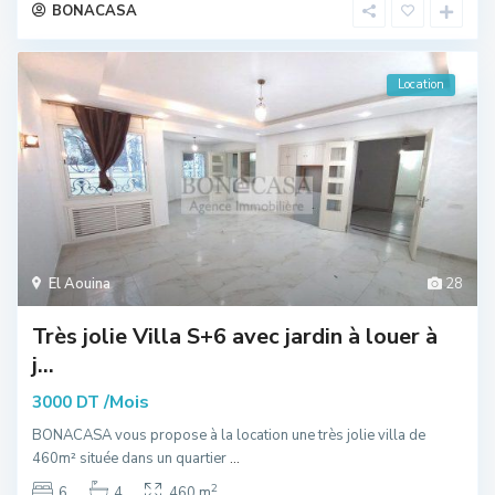
BONACASA
Location
El Aouina
28
Très jolie Villa S+6 avec jardin à louer à
j...
/Mois
3000 DT
BONACASA vous propose à la location une très jolie villa de
460m² située dans un quartier
...
2
6
4
460 m