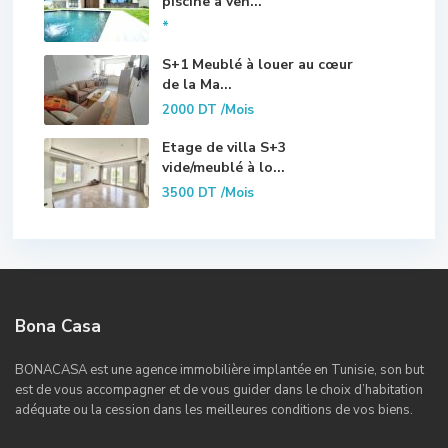
piscine à ven...
*
S+1 Meublé à louer au cœur
de la Ma...
2000 DT
/Mois
Etage de villa S+3
vide/meublé à lo...
3500 DT
/Mois
Bona Casa
BONACASA est une agence immobilière implantée en Tunisie, son but
est de vous accompagner et de vous guider dans le choix d’habitation
adéquate ou la cession dans les meilleures conditions de vos biens.