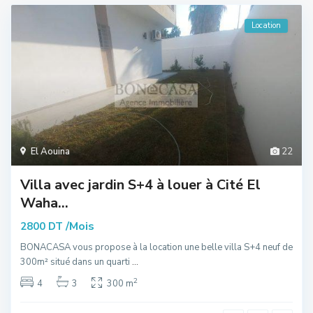
Location
El Aouina
22
Villa avec jardin S+4 à louer à Cité El
Waha...
/Mois
2800 DT
BONACASA vous propose à la location une belle villa S+4 neuf de
300m² situé dans un quarti
...
2
4
3
300 m