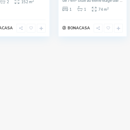
de 74m² situé au 6éme étage d&r
...
2
2
152 m
2
1
1
74 m
ACASA
BONACASA