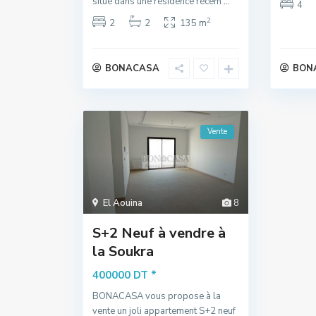
situé dans une résidence récem
...
4
2
2
2
135 m
BONACASA
BON
Vente
El Aouina
8
S+2 Neuf à vendre à
la Soukra
*
400000 DT
BONACASA vous propose à la
vente un joli appartement S+2 neuf