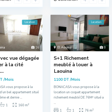
Location
Location
uina
16
El Aouina
8
avec vue dégagée
S+1 Richement
r à la cité
meublé à louer à
..
Laouina
/Mois
/Mois
DT
1100 DT
A vous propose à la
BONACASA vous propose à la
 d’un bel appartement situé
location un coquet appartement
ème et dernie
...
richement meublé DE 76M² situé a
...
2
1
160 m
2
1
1
76 m