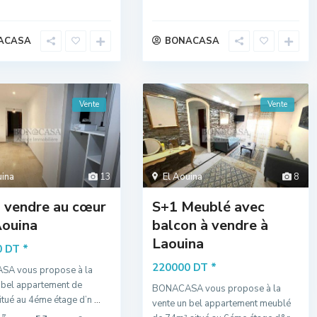
ACASA
BONACASA
Vente
Vente
uina
13
El Aouina
8
 vendre au cœur
S+1 Meublé avec
Aouina
balcon à vendre à
Laouina
*
0 DT
*
220000 DT
A vous propose à la
 bel appartement de
BONACASA vous propose à la
tué au 4éme étage d’n
...
vente un bel appartement meublé