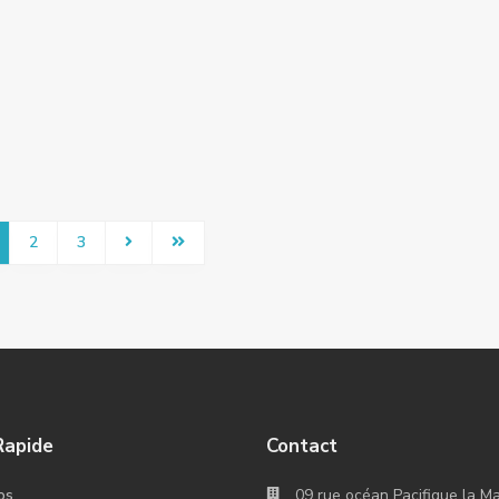
2
3
Rapide
Contact
09 rue océan Pacifique la M
os