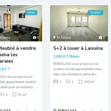
Vente
Location
 Aouina
9
El Aouina
9
Meublé à vendre
S+2 à louer à Laouina
uina les
/Mois
1200 DT
eraies
BONACASA vous propose à la
*
0 DT
location un bel appartement situé
dans une résidence calme et s
...
A vous propose à la
2
 bel appartement meublé
2
1
100 m
idéal pour un investiss
...
2
1
91 m
ACASA
BONACASA