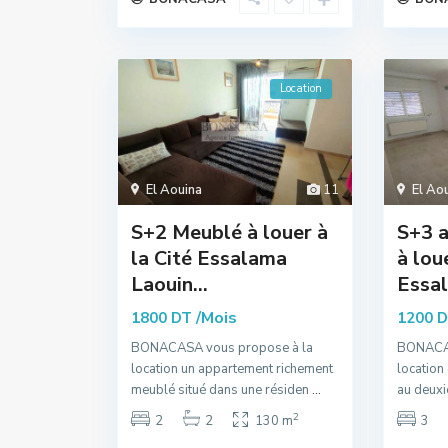
Location
El Aouina
11
El Ao
S+2 Meublé à louer à
S+3 
la Cité Essalama
à loue
Laouin...
Essal.
/Mois
1800 DT
1200 
BONACASA vous propose à la
BONACAS
location un appartement richement
location
meublé situé dans une résiden
...
au deuxi
2
2
2
130 m
3