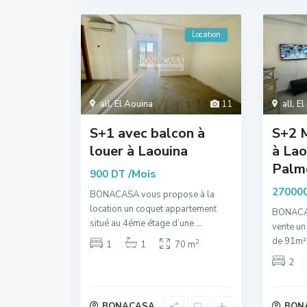
Location
all
,
El Aouina
11
all
,
El
S+1 avec balcon à
S+2 
louer à Laouina
à Lao
Palm
/Mois
900 DT
27000
BONACASA vous propose à la
location un coquet appartement
BONACAS
situé au 4éme étage d’une
...
vente un
de 91m² 
2
1
1
70 m
2
BONACASA
BON