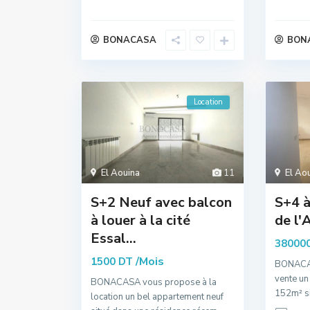
BONACASA
BON
Location
El Aouina
11
El Ao
S+2 Neuf avec balcon
S+4 à
à louer à la cité
de l'
Essal...
38000
/Mois
1500 DT
BONACAS
vente un
BONACASA vous propose à la
152m² si
location un bel appartement neuf