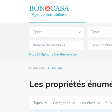
Recherche Avancée
Types
Types
Plus D'Options De Recherche
La maison
El Aouina
Les propriétés énum
Types
Catégories
Les états
El 