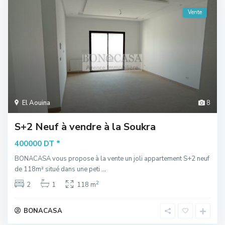
Vente
El Aouina
8
S+2 Neuf à vendre à la Soukra
*
400000 DT
BONACASA vous propose à la vente un joli appartement S+2 neuf
de 118m² situé dans une peti
...
2
2
1
118 m
BONACASA