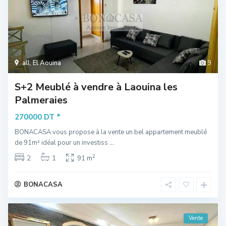
all
,
El Aouina
9
S+2 Meublé à vendre à Laouina les
Palmeraies
*
270000 DT
BONACASA vous propose à la vente un bel appartement meublé
de 91m² idéal pour un investiss
...
2
2
1
91 m
BONACASA
Vente