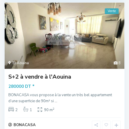
Vente
El Aouina
8
S+2 à vendre à l'Aouina
*
280000 DT
BONACASA vous propose à la vente un très bel appartement
d’une superficie de 90m² si
...
2
2
1
90 m
BONACASA