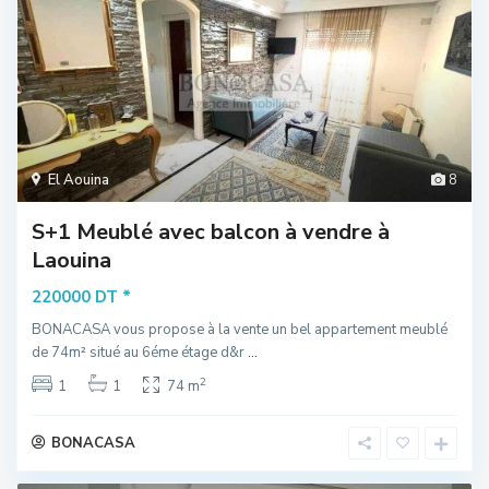
El Aouina
8
S+1 Meublé avec balcon à vendre à
Laouina
*
220000 DT
BONACASA vous propose à la vente un bel appartement meublé
de 74m² situé au 6éme étage d&r
...
2
1
1
74 m
BONACASA