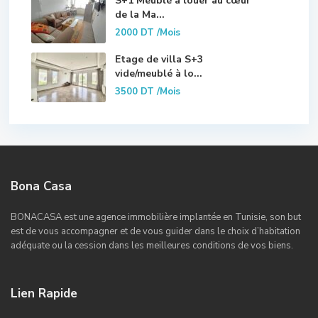
S+1 Meublé à louer au cœur
de la Ma...
2000 DT
/Mois
Etage de villa S+3
vide/meublé à lo...
3500 DT
/Mois
Bona Casa
BONACASA est une agence immobilière implantée en Tunisie, son but
est de vous accompagner et de vous guider dans le choix d’habitation
adéquate ou la cession dans les meilleures conditions de vos biens.
Lien Rapide