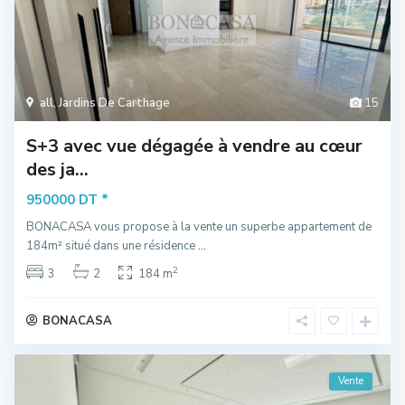
all
,
Jardins De Carthage
15
S+3 avec vue dégagée à vendre au cœur
des ja...
*
950000 DT
BONACASA vous propose à la vente un superbe appartement de
184m² situé dans une résidence
...
2
3
2
184 m
BONACASA
Vente