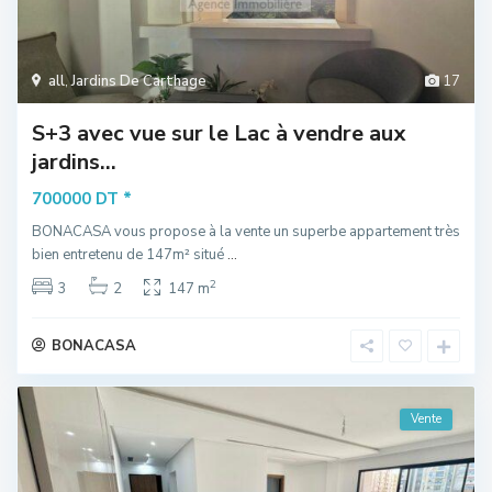
all
,
Jardins De Carthage
17
S+3 avec vue sur le Lac à vendre aux
jardins...
*
700000 DT
BONACASA vous propose à la vente un superbe appartement très
bien entretenu de 147m² situé
...
2
3
2
147 m
BONACASA
Vente