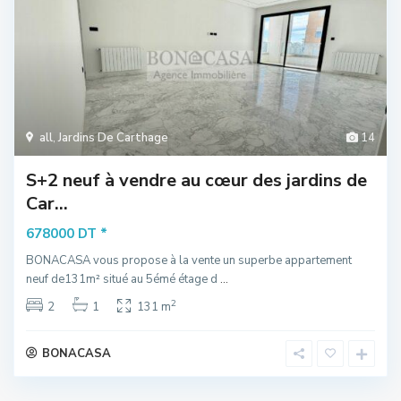
all
,
Jardins De Carthage
14
S+2 neuf à vendre au cœur des jardins de
Car...
*
678000 DT
BONACASA vous propose à la vente un superbe appartement
neuf de131m² situé au 5émé étage d
...
2
2
1
131 m
BONACASA