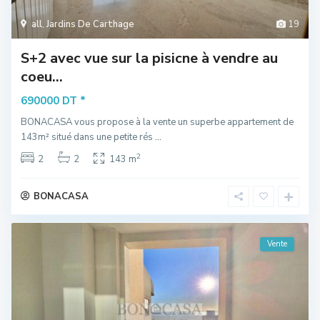
all
,
Jardins De Carthage
19
S+2 avec vue sur la pisicne à vendre au
coeu...
*
690000 DT
BONACASA vous propose à la vente un superbe appartement de
143m² situé dans une petite rés
...
2
2
2
143 m
BONACASA
Vente