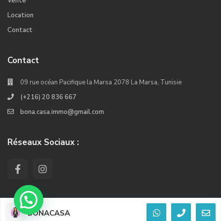
Vente
Location
Contact
Contact
09 rue océan Pacifique la Marsa 2078 La Marsa, Tunisie
(+216) 20 836 667
bona.casa.immo@gmail.com
Réseaux Sociaux :
BONACASA
© 2022. Tous les droits réservés Crée Par Kiwi Softwares