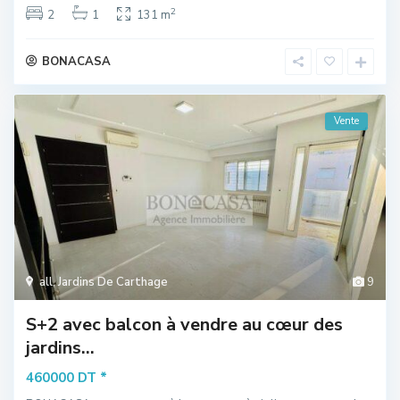
2
2
1
131 m
BONACASA
Vente
all
,
Jardins De Carthage
9
S+2 avec balcon à vendre au cœur des
jardins...
*
460000 DT