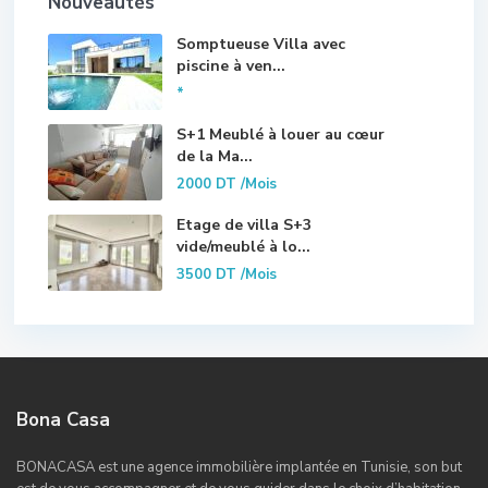
Nouveautés
Somptueuse Villa avec
piscine à ven...
*
S+1 Meublé à louer au cœur
de la Ma...
2000 DT
/Mois
Etage de villa S+3
vide/meublé à lo...
3500 DT
/Mois
Bona Casa
BONACASA est une agence immobilière implantée en Tunisie, son but