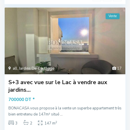
Vente
all
,
Jardins De Carthage
17
S+3 avec vue sur le Lac à vendre aux
jardins...
*
700000 DT
BONACASA vous propose à la vente un superbe appartement très
bien entretenu de 147m² situé
...
2
3
2
147 m