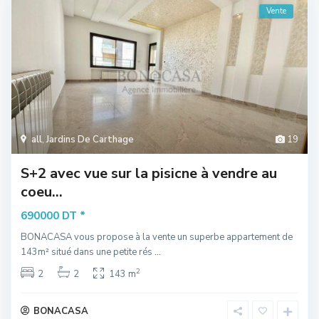
Vente
all
,
Jardins De Carthage
19
S+2 avec vue sur la pisicne à vendre au
coeu...
*
690000 DT
BONACASA vous propose à la vente un superbe appartement de
143m² situé dans une petite rés
...
2
2
2
143 m
BONACASA