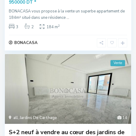
*
950000 DT
BONACASA vous propose à la vente un superbe appartement de
184m² situé dans une résidence
...
2
3
2
184 m
BONACASA
Vente
all
,
Jardins De Carthage
14
S+2 neuf à vendre au cœur des jardins de