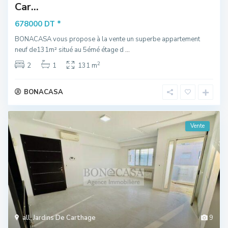
Car...
*
678000 DT
BONACASA vous propose à la vente un superbe appartement
neuf de131m² situé au 5émé étage d
...
2
2
1
131 m
BONACASA
Vente
all
,
Jardins De Carthage
9