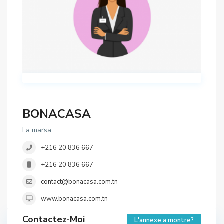
BONACASA
La marsa
+216 20 836 667
+216 20 836 667
contact@bonacasa.com.tn
www.bonacasa.com.tn
Contactez-Moi
L'annexe a montre?