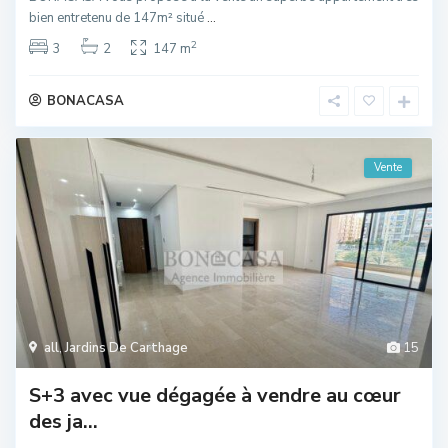
bien entretenu de 147m² situé
...
2
3
2
147 m
BONACASA
Vente
all
,
Jardins De Carthage
15
S+3 avec vue dégagée à vendre au cœur
des ja...