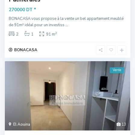
*
270000 DT
BONACASA vous propose à la vente un bel appartement meublé
de 91m² idéal pour un investiss
...
2
2
1
91 m
BONACASA
Vente
El Aouina
13