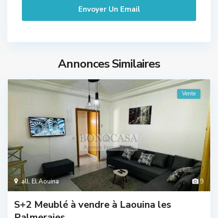
Annonces Similaires
Vente
all
,
El Aouina
9
S+2 Meublé à vendre à Laouina les
Palmeraies