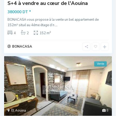
S+4 à vendre au cœur de l'Aouina
*
380000 DT
BONACASA vous propose à la vente un bel appartement de
152m² situé au 4éme étage d’n
...
2
4
2
152 m
BONACASA
Vente
El Aouina
8