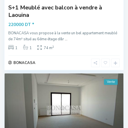
S+1 Meublé avec balcon à vendre à
Laouina
*
220000 DT
BONACASA vous propose à la vente un bel appartement meublé
de 74m² situé au 6éme étage d&r
...
2
1
1
74 m
BONACASA
Vente