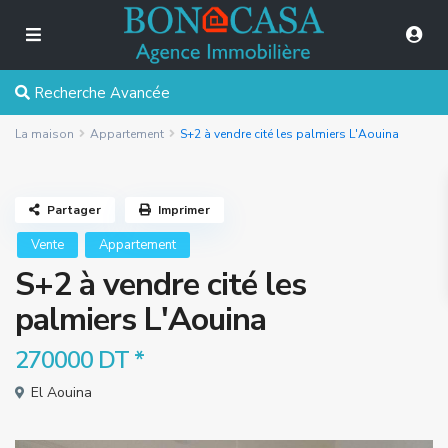
Recherche Avancée
La maison
Appartement
S+2 à vendre cité les palmiers L'Aouina
Partager
Imprimer
Vente
Appartement
S+2 à vendre cité les
palmiers L'Aouina
270000 DT
*
El Aouina