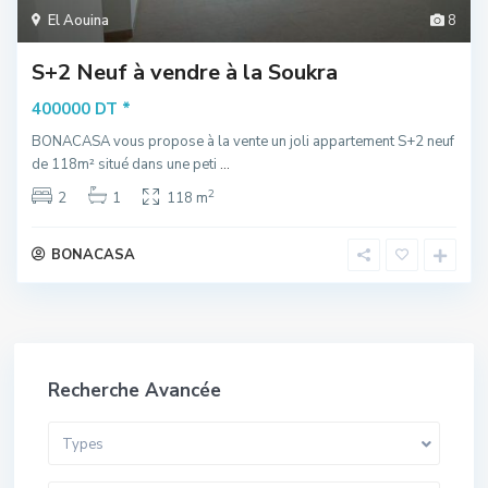
El Aouina
8
S+2 Neuf à vendre à la Soukra
*
400000 DT
BONACASA vous propose à la vente un joli appartement S+2 neuf
de 118m² situé dans une peti
...
2
2
1
118 m
BONACASA
Recherche Avancée
Types