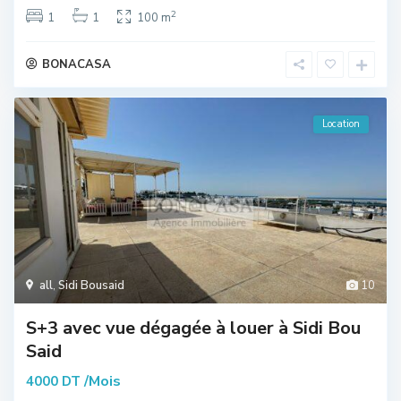
2
1
1
100 m
BONACASA
Location
all
,
Sidi Bousaid
10
S+3 avec vue dégagée à louer à Sidi Bou
Said
/Mois
4000 DT