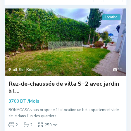
Location
all
,
Sidi Bousaid
12
Rez-de-chaussée de villa S+2 avec jardin
à l...
/Mois
3700 DT
BONACASA vous propose à la location un bel appartement vide,
situé dans l’un des quartiers
...
2
2
2
250 m