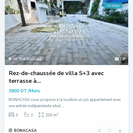
Location
all
,
Sidi Bousaid
18
Rez-de-chaussée de villa S+3 avec
terrasse à...
/Mois
3800 DT
BONACASA vous propose à la location un joli appartement avec
une entrée indépendante situé
...
2
3
2
200 m
BONACASA