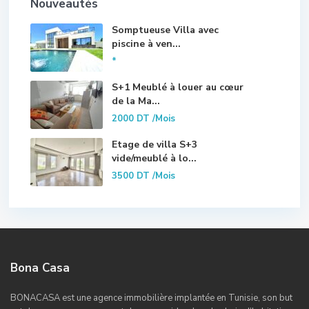
Nouveautés
Somptueuse Villa avec
piscine à ven...
*
S+1 Meublé à louer au cœur
de la Ma...
2000 DT
/Mois
Etage de villa S+3
vide/meublé à lo...
3500 DT
/Mois
Bona Casa
BONACASA est une agence immobilière implantée en Tunisie, son but