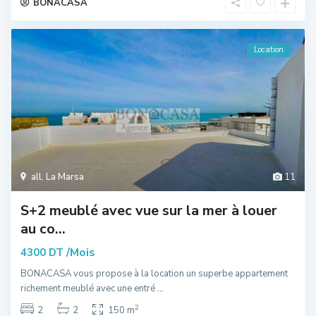
BONACASA
Location
all
,
La Marsa
11
S+2 meublé avec vue sur la mer à louer
au co...
/Mois
4300 DT
BONACASA vous propose à la location un superbe appartement
richement meublé avec une entré
...
2
2
2
150 m