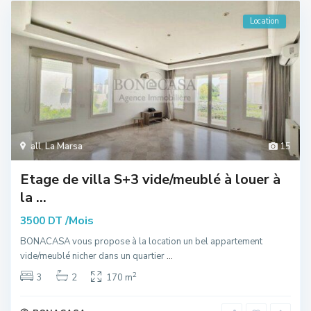
Location
all
,
La Marsa
15
Etage de villa S+3 vide/meublé à louer à
la ...
/Mois
3500 DT
BONACASA vous propose à la location un bel appartement
vide/meublé nicher dans un quartier
...
2
3
2
170 m