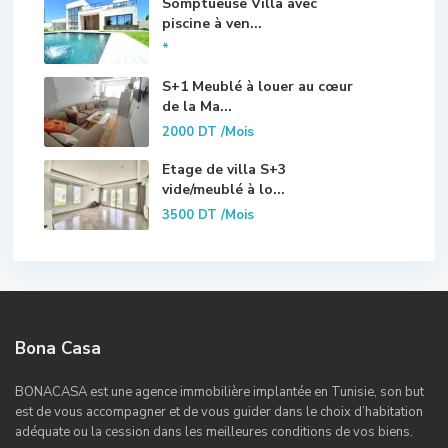
Somptueuse Villa avec
piscine à ven...
*
S+1 Meublé à louer au cœur
de la Ma...
2000 DT
/Mois
Etage de villa S+3
vide/meublé à lo...
3500 DT
/Mois
Bona Casa
BONACASA est une agence immobilière implantée en Tunisie, son but
est de vous accompagner et de vous guider dans le choix d’habitation
adéquate ou la cession dans les meilleures conditions de vos biens.