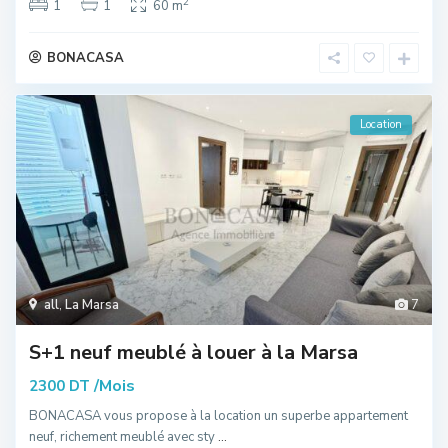
2
1
1
60 m
BONACASA
Location
all
,
La Marsa
7
S+1 neuf meublé à louer à la Marsa
/Mois
2300 DT
BONACASA vous propose à la location un superbe appartement
neuf, richement meublé avec sty
...