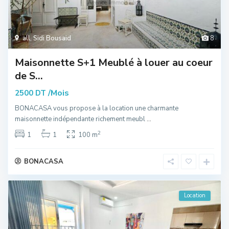
all
,
Sidi Bousaid
8
Maisonnette S+1 Meublé à louer au coeur
de S...
/Mois
2500 DT
BONACASA vous propose à la location une charmante
maisonnette indépendante richement meubl
...
2
1
1
100 m
BONACASA
Location