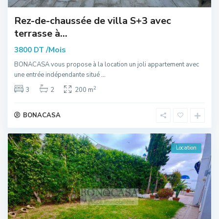
Rez-de-chaussée de villa S+3 avec
terrasse à...
/Mois
3800 DT
BONACASA vous propose à la location un joli appartement avec
une entrée indépendante situé
...
2
3
2
200 m
BONACASA
Location