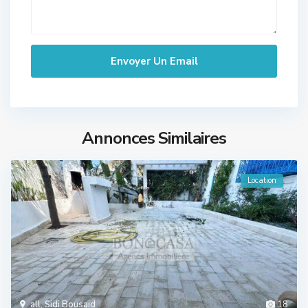
Annonces Similaires
Location
all
,
Sidi Bousaid
18