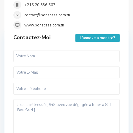
+216 20 836 667
contact@bonacasa.com.tn
www.bonacasa.com.tn
Contactez-Moi
L'annexe a montre?