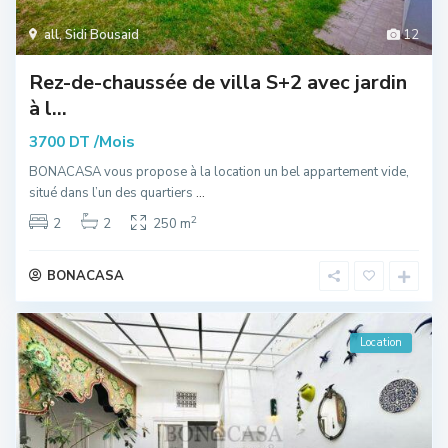
all
,
Sidi Bousaid
12
Rez-de-chaussée de villa S+2 avec jardin
à l...
/Mois
3700 DT
BONACASA vous propose à la location un bel appartement vide,
situé dans l’un des quartiers
...
2
2
2
250 m
BONACASA
Location