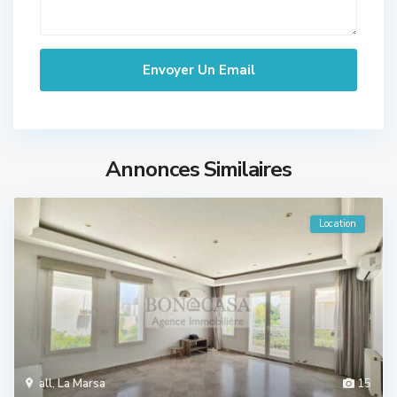
Annonces Similaires
Location
all
,
La Marsa
15