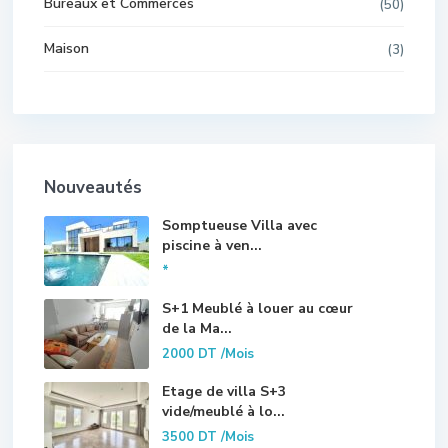
Bureaux et Commerces
(50)
Maison
(3)
Nouveautés
Somptueuse Villa avec
piscine à ven...
*
S+1 Meublé à louer au cœur
de la Ma...
2000 DT
/Mois
Etage de villa S+3
vide/meublé à lo...
3500 DT
/Mois