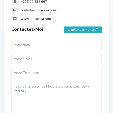
+216 20 836 667
contact@bonacasa.com.tn
www.bonacasa.com.tn
Contactez-Moi
L'annexe a montre?