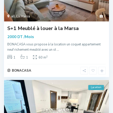
all
,
La Marsa
7
S+1 Meublé à louer à la Marsa
/Mois
2000 DT
BONACASA vous propose à la location un coquet appartement
neuf richement meublé avec un st
...
2
1
1
60 m
BONACASA
Location