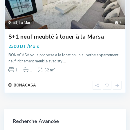
all
,
La Marsa
7
S+1 neuf meublé à louer à la Marsa
/Mois
2300 DT
BONACASA vous propose à la location un superbe appartement
neuf, richement meublé avec sty
...
2
1
1
62 m
BONACASA
Recherche Avancée