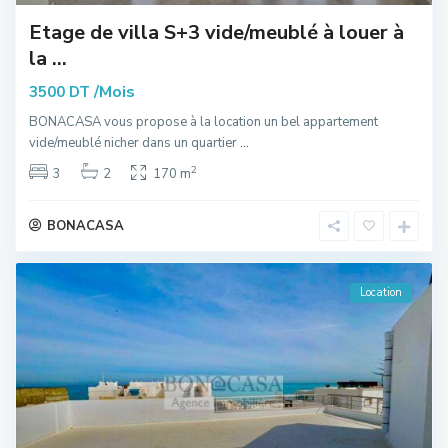
Etage de villa S+3 vide/meublé à louer à
la ...
/Mois
3500 DT
BONACASA vous propose à la location un bel appartement
vide/meublé nicher dans un quartier
...
2
3
2
170 m
BONACASA
Location