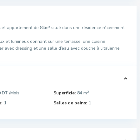
et appartement de 84m² situé dans une résidence récemment
ux et lumineux donnant sur une terrasse, une cuisine
 avec dressing et une salle d’eau avec douche à l’italienne.
2
0 DT
Superficie:
84 m
/Mois
:
1
Salles de bains:
1