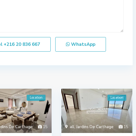
el
+216 20 836 667
WhatsApp
Location
Location
rdins De Carthage
15
all
,
Jardins De Carthage
15