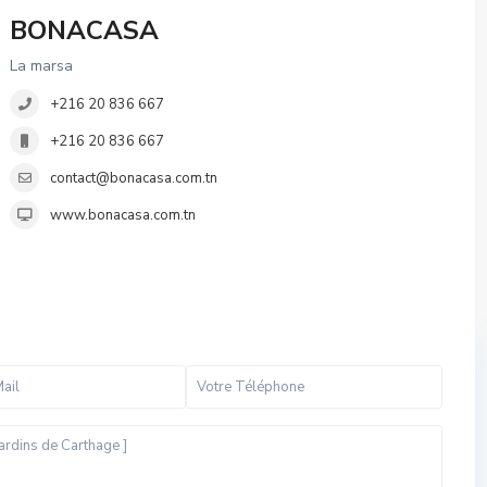
BONACASA
La marsa
+216 20 836 667
+216 20 836 667
contact@bonacasa.com.tn
www.bonacasa.com.tn