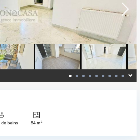
2
s de bains
84 m