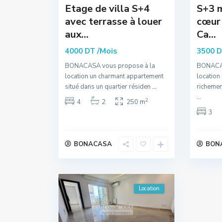
Etage de villa S+4
S+3 m
avec terrasse à louer
cœur 
aux...
Ca...
/Mois
4000 DT
3500 
BONACASA vous propose à la
BONACAS
location un charmant appartement
location
situé dans un quartier résiden
...
richemen
...
2
4
2
250 m
3
BONACASA
BON
Location