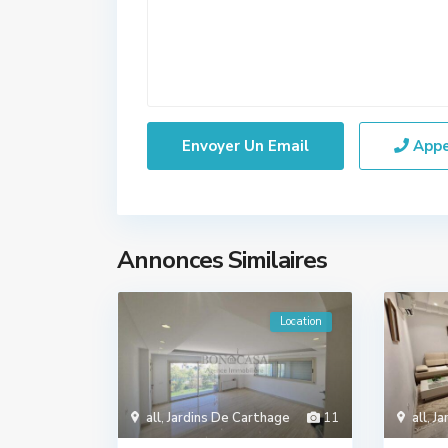
App
Annonces Similaires
Location
all
,
Jardins De Carthage
11
all
,
Ja