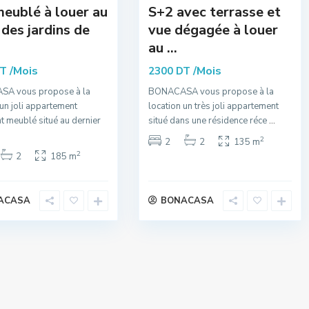
eublé à louer au
S+2 avec terrasse et
des jardins de
vue dégagée à louer
au ...
/Mois
/Mois
DT
2300 DT
A vous propose à la
BONACASA vous propose à la
 un joli appartement
location un très joli appartement
t meublé situé au dernier
situé dans une résidence réce
...
2
2
2
135 m
2
2
185 m
ACASA
BONACASA