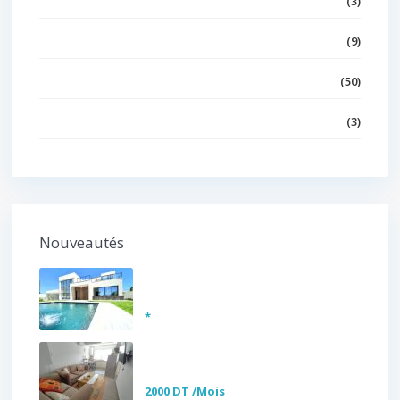
(3)
Terrain
(9)
Bureaux et Commerces
(50)
Maison
(3)
Nouveautés
Somptueuse Villa avec
piscine à ven...
*
S+1 Meublé à louer au cœur
de la Ma...
2000 DT
/Mois