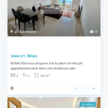
all
,
Gammarth
18
S+2 meublé avec vue sur mer à louer à
Gammar...
/Mois
3000 DT
BONACASA vous propose à la location un très joli
appartement situé dans une résidence calm
...
2
2
2
150 m
BONACASA
Location