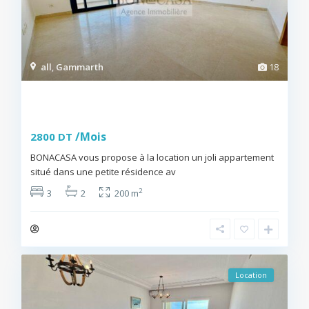
all
,
Gammarth
18
S+3 avec vue dégagée à louer à
Gammarth
/Mois
2800 DT
BONACASA vous propose à la location un joli appartement
situé dans une petite résidence av
...
2
3
2
200 m
BONACASA
Location