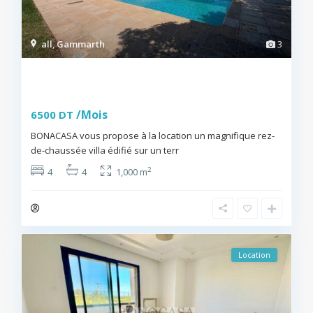
all
,
Gammarth
3
S+4 avec jardin et piscine à louer à
Gammart...
/Mois
6500 DT
BONACASA vous propose à la location un magnifique rez-
de-chaussée villa édifié sur un terr
...
2
4
4
1,000 m
BONACASA
Location