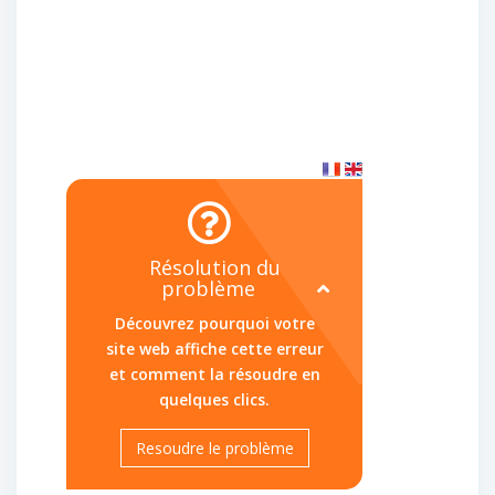
(OL-RATE-
PER-IP)
Résolution du
problème
Découvrez pourquoi votre
site web affiche cette erreur
et comment la résoudre en
quelques clics.
Resoudre le problème