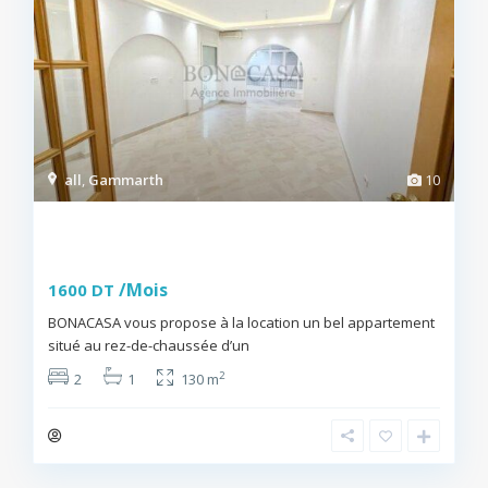
all
,
Gammarth
10
S+2 avec terrasse à louer sur la route
du re...
/Mois
1600 DT
BONACASA vous propose à la location un bel appartement
situé au rez-de-chaussée d’un
...
2
2
1
130 m
BONACASA