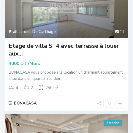
all
,
Jardins De Carthage
11
Etage de villa S+4 avec terrasse à louer
aux...
/Mois
4000 DT
BONACASA vous propose à la location un charmant appartement
situé dans un quartier résiden
...
2
4
2
250 m
BONACASA
Location