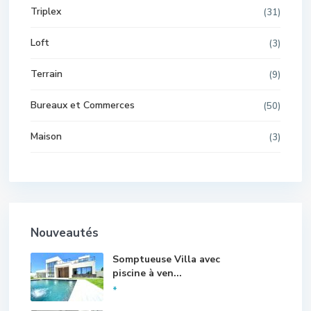
Triplex
(31)
Loft
(3)
Terrain
(9)
Bureaux et Commerces
(50)
Maison
(3)
Nouveautés
Somptueuse Villa avec
piscine à ven...
*