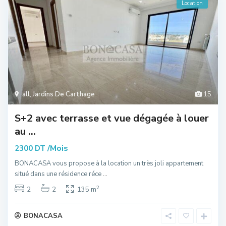
Location
all
,
Jardins De Carthage
15
S+2 avec terrasse et vue dégagée à louer
au ...
/Mois
2300 DT
BONACASA vous propose à la location un très joli appartement
situé dans une résidence réce
...
2
2
2
135 m
BONACASA