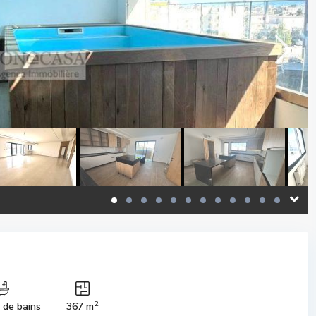
2
s de bains
367 m