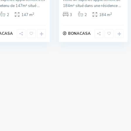
retenu de 147m² situé
...
184m² situé dans une résidence
...
2
2
2
147 m
3
2
184 m
ACASA
BONACASA