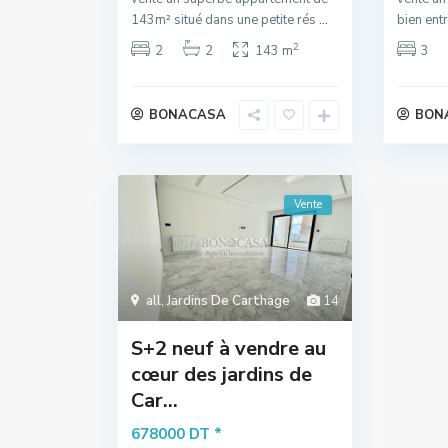
143m² situé dans une petite rés
...
bien ent
2
2
2
143 m
3
BONACASA
BON
Vente
all
,
Jardins De Carthage
14
S+2 neuf à vendre au
cœur des jardins de
Car...
*
678000 DT