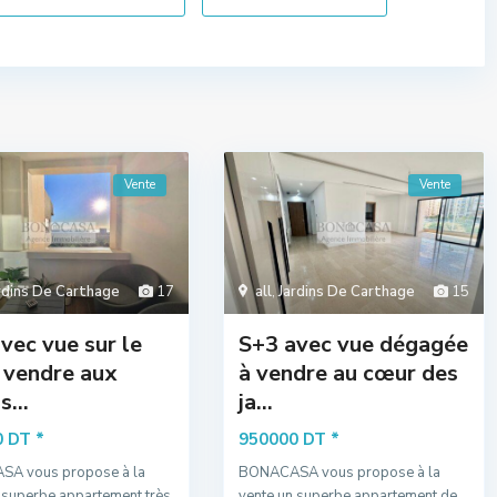
Vente
Vente
rdins De Carthage
17
all
,
Jardins De Carthage
15
vec vue sur le
S+3 avec vue dégagée
 vendre aux
à vendre au cœur des
s...
ja...
*
*
0 DT
950000 DT
A vous propose à la
BONACASA vous propose à la
 superbe appartement très
vente un superbe appartement de