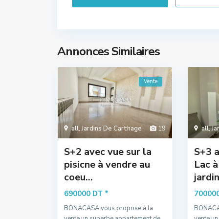
Annonces Similaires
Vente
all
,
Jardins De Carthage
19
all
,
Ja
S+2 avec vue sur la
S+3 a
pisicne à vendre au
Lac à
coeu...
jardin
*
690000 DT
70000
BONACASA vous propose à la
BONACAS
vente un superbe appartement de
vente un