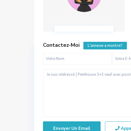
Contactez-Moi
L'annexe a montre?
App