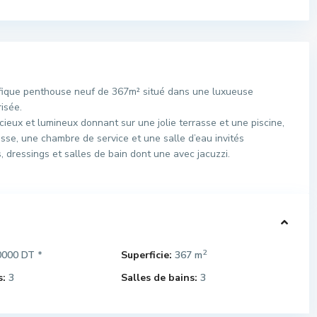
ique penthouse neuf de 367m² situé dans une luxueuse
isée.
cieux et lumineux donnant sur une jolie terrasse et une piscine,
sse, une chambre de service et une salle d’eau invités
s, dressings et salles de bain dont une avec jacuzzi.
2
0000 DT
Superficie:
367 m
*
:
3
Salles de bains:
3