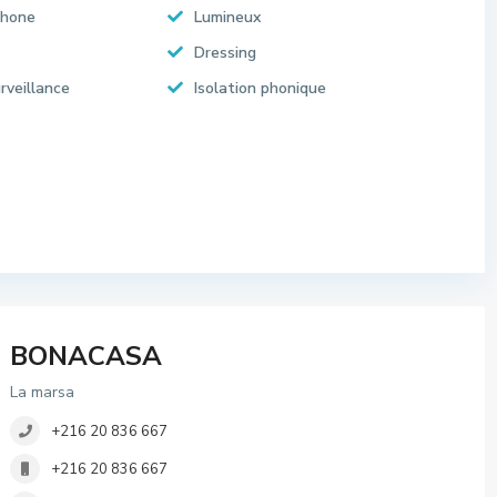
phone
Lumineux
Dressing
rveillance
Isolation phonique
BONACASA
La marsa
+216 20 836 667
+216 20 836 667