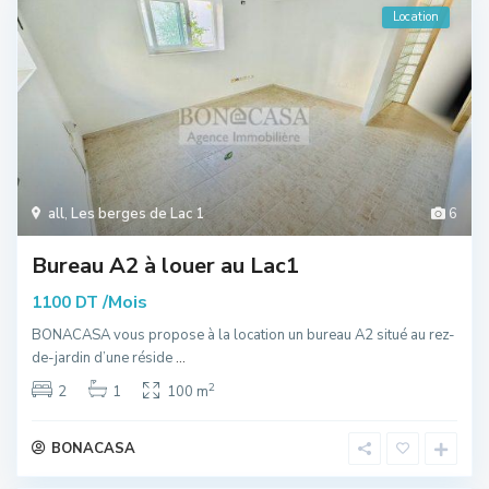
Location
all
,
Les berges de Lac 1
6
Bureau A2 à louer au Lac1
/Mois
1100 DT
BONACASA vous propose à la location un bureau A2 situé au rez-
de-jardin d’une réside
...
2
2
1
100 m
BONACASA