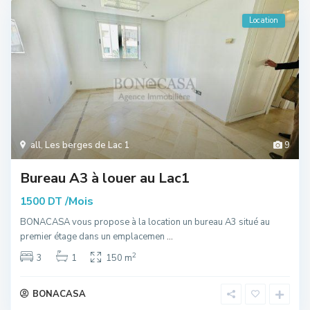
Location
all
,
Les berges de Lac 1
9
Bureau A3 à louer au Lac1
/Mois
1500 DT
BONACASA vous propose à la location un bureau A3 situé au
premier étage dans un emplacemen
...
2
3
1
150 m
BONACASA