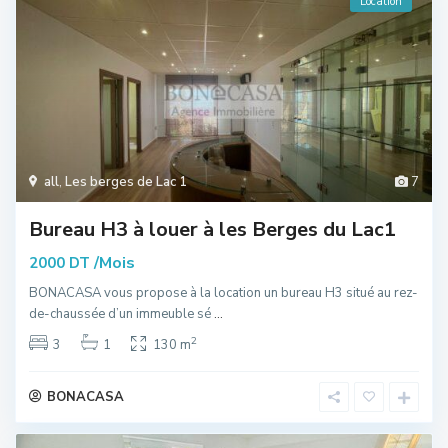
Location
all
,
Les berges de Lac 1
7
Bureau H3 à louer à les Berges du Lac1
/Mois
2000 DT
BONACASA vous propose à la location un bureau H3 situé au rez-
de-chaussée d’un immeuble sé
...
2
3
1
130 m
BONACASA