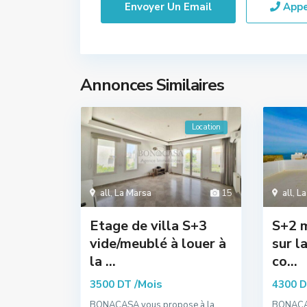
App
Annonces Similaires
Location
all
,
La Marsa
15
all
,
La
Etage de villa S+3
S+2 
vide/meublé à louer à
sur l
la ...
co...
/Mois
3500 DT
4300 
BONACASA vous propose à la
BONACAS