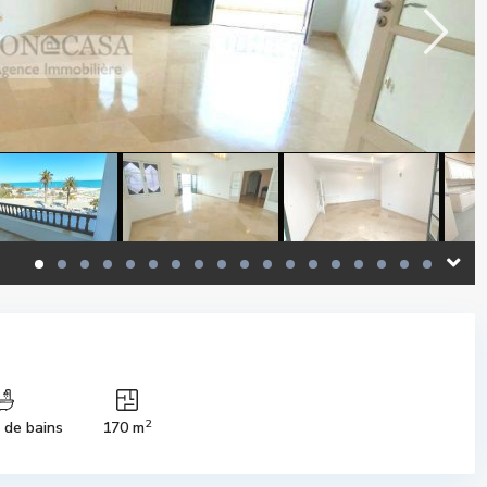
2
s de bains
170 m