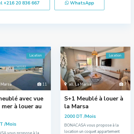
el
+216 20 836 667
WhatsApp
Location
Location
 Marsa
11
all
,
La Marsa
7
meublé avec vue
S+1 Meublé à louer à
a mer à louer au
la Marsa
/Mois
2000 DT
/Mois
DT
BONACASA vous propose à la
location un coquet appartement
A vous propose à la