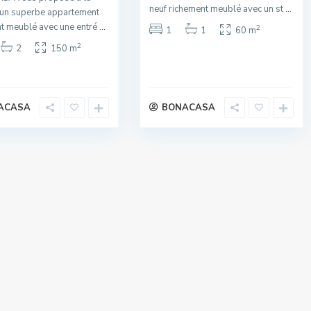
neuf richement meublé avec un st
...
 un superbe appartement
t meublé avec une entré
...
2
1
1
60 m
2
2
150 m
ACASA
BONACASA