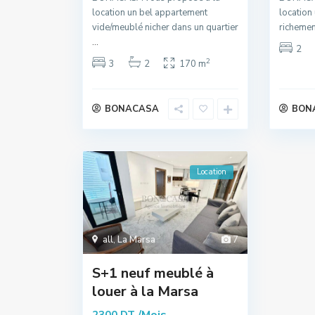
location un bel appartement
location
vide/meublé nicher dans un quartier
richemen
...
2
2
3
2
170 m
BONACASA
BON
Location
all
,
La Marsa
7
S+1 neuf meublé à
louer à la Marsa