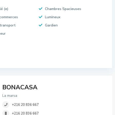
lé (e)
Chambres Spacieuses
 commerces
Lumineux
transport
Gardien
eur
BONACASA
La marsa
+216 20 836 667
+216 20 836 667