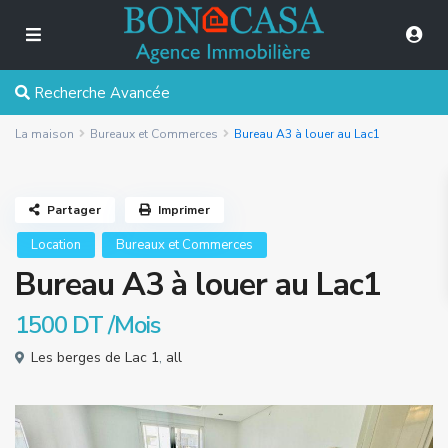
Recherche Avancée
La maison
Bureaux et Commerces
Bureau A3 à louer au Lac1
Partager
Imprimer
Location
Bureaux et Commerces
Bureau A3 à louer au Lac1
1500 DT
/Mois
Les berges de Lac 1
,
all