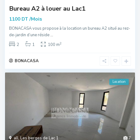
Bureau A2 à louer au Lac1
/Mois
1100 DT
BONACASA vous propose à la location un bureau A2 situé au rez-
de-jardin d’une réside
...
2
2
1
100 m
BONACASA
Location
all
,
Les berges de Lac 1
7