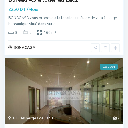
/Mois
2250 DT
BONACASA vous propose à la location un étage de villa à usage
bureautique situé dans sur d
...
2
3
2
160 m
BONACASA
Location
all
,
Les berges de Lac 1
7