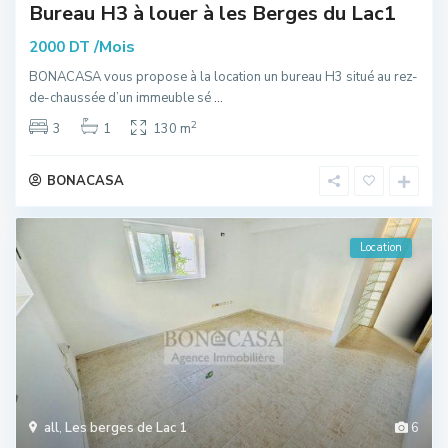
Bureau H3 à louer à les Berges du Lac1
/Mois
2000 DT
BONACASA vous propose à la location un bureau H3 situé au rez-
de-chaussée d’un immeuble sé
...
2
3
1
130 m
BONACASA
Location
all
,
Les berges de Lac 1
6