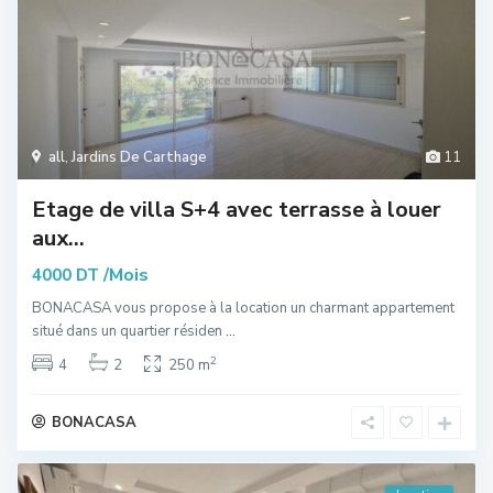
all
,
Jardins De Carthage
11
Etage de villa S+4 avec terrasse à louer
aux...
/Mois
4000 DT
BONACASA vous propose à la location un charmant appartement
situé dans un quartier résiden
...
2
4
2
250 m
BONACASA