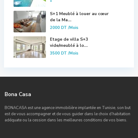
*
S+1 Meublé à louer au cœur
de la Ma...
2000 DT
/Mois
Etage de villa S+3
vide/meublé à lo...
3500 DT
/Mois
Bona Casa
BONACASA est une agence immobilière implantée en Tunisie, son but
est de vous accompagner et de vous guider dans le choix d’habitation
adéquate ou la cession dans les meilleures conditions de vos biens.