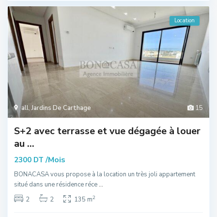
Location
all
,
Jardins De Carthage
15
S+2 avec terrasse et vue dégagée à louer
au ...
/Mois
2300 DT
BONACASA vous propose à la location un très joli appartement
situé dans une résidence réce
...
2
2
2
135 m