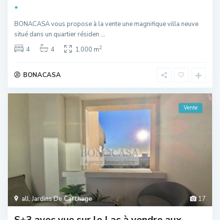
*
BONACASA vous propose à la vente une magnifique villa neuve
situé dans un quartier résiden
...
2
4
4
1,000 m
BONACASA
Vente
all
,
Jardins De Carthage
17
S+3 avec vue sur le Lac à vendre aux