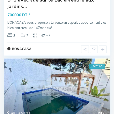
jardins...
*
700000 DT
BONACASA vous propose à la vente un superbe appartement très
bien entretenu de 147m² situé
...
2
3
2
147 m
BONACASA
Location
all
,
La Marsa
20