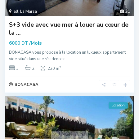
all
,
La Marsa
21
S+3 vide avec vue mer à louer au cœur de
la ...
/Mois
6000 DT
BONACASA vous propose à la location un luxueux appartement
vide situé dans une résidence c
...
2
3
2
220 m
BONACASA
Location