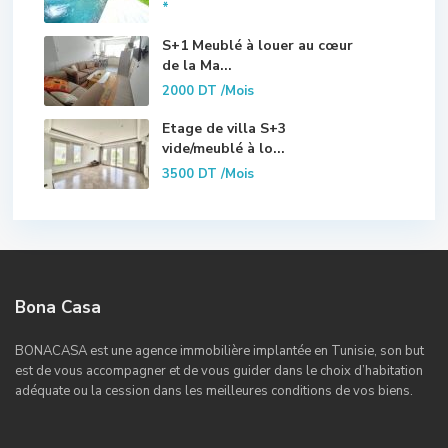
*
S+1 Meublé à louer au cœur
de la Ma...
2000 DT
/Mois
Etage de villa S+3
vide/meublé à lo...
3500 DT
/Mois
Bona Casa
BONACASA est une agence immobilière implantée en Tunisie, son but
est de vous accompagner et de vous guider dans le choix d’habitation
adéquate ou la cession dans les meilleures conditions de vos biens.