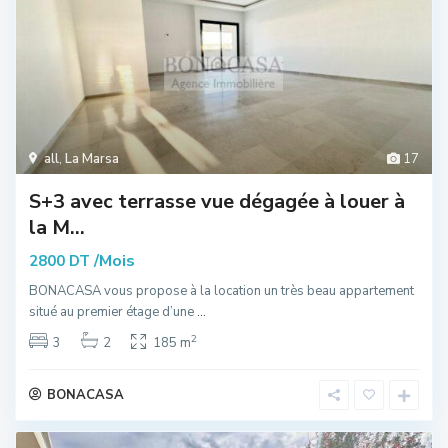
all
,
La Marsa
17
S+3 avec terrasse vue dégagée à louer à
la M...
/Mois
2800 DT
BONACASA vous propose à la location un très beau appartement
situé au premier étage d’une
...
2
3
2
185 m
BONACASA