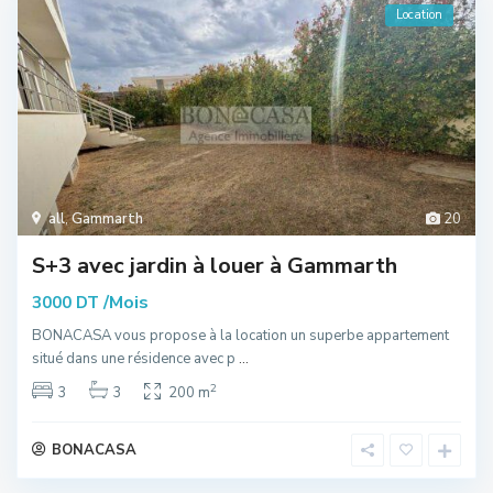
Location
all
,
Gammarth
20
S+3 avec jardin à louer à Gammarth
/Mois
3000 DT
BONACASA vous propose à la location un superbe appartement
situé dans une résidence avec p
...
2
3
3
200 m
BONACASA