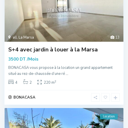
all
,
La Marsa
13
S+4 avec jardin à louer à la Marsa
/Mois
3500 DT
BONACASA vous propose à la location un grand appartement
situé au rez-de-chaussée d’une ré
...
2
4
2
220 m
BONACASA
Location