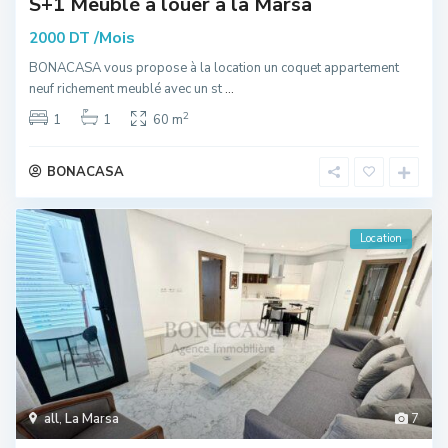
S+1 Meublé à louer à la Marsa
/Mois
2000 DT
BONACASA vous propose à la location un coquet appartement
neuf richement meublé avec un st
...
2
1
1
60 m
BONACASA
Location
all
,
La Marsa
7