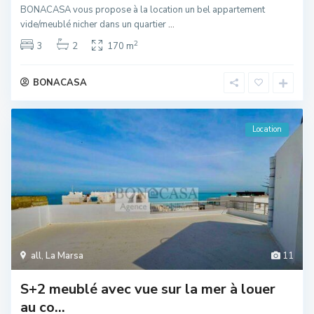
BONACASA vous propose à la location un bel appartement
vide/meublé nicher dans un quartier
...
2
3
2
170 m
BONACASA
Location
all
,
La Marsa
11
S+2 meublé avec vue sur la mer à louer
au co...