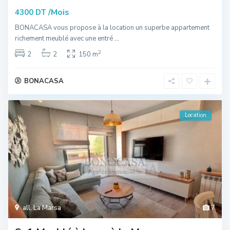
/Mois
4300 DT
BONACASA vous propose à la location un superbe appartement
richement meublé avec une entré
...
2
2
2
150 m
BONACASA
Location
all
,
La Marsa
7