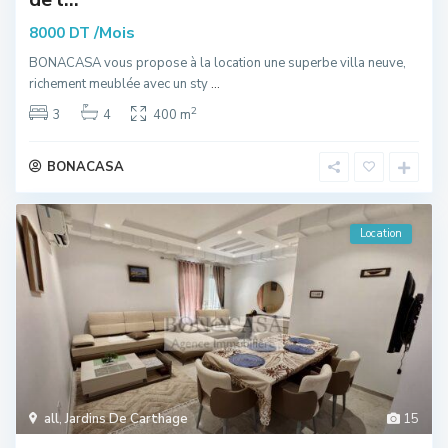
/Mois
8000 DT
BONACASA vous propose à la location une superbe villa neuve,
richement meublée avec un sty
...
2
3
4
400 m
BONACASA
Location
all
,
Jardins De Carthage
15