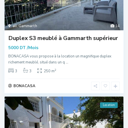
all
,
Gammarth
14
Duplex S3 meublé à Gammarth supérieur
/Mois
5000 DT
BONACASA vous propose à la location un magnifique duplex
richement meublé, situé dans un q
...
2
3
3
250 m
BONACASA
Location