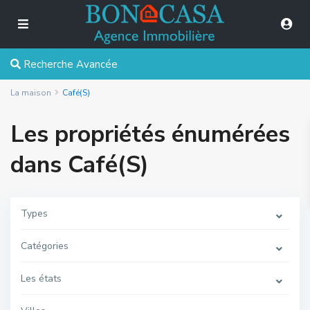
Recherche Avancée
La maison
Café(S)
Les propriétés énumérées
dans Café(S)
Types
Catégories
Les états