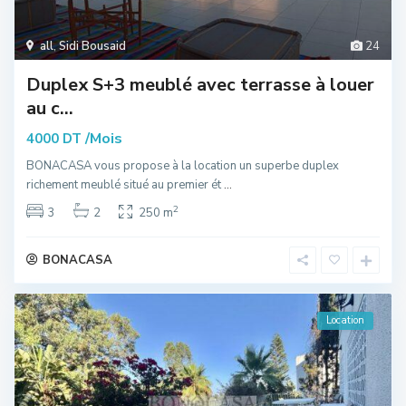
all
,
Sidi Bousaid
24
Duplex S+3 meublé avec terrasse à louer
au c...
/Mois
4000 DT
BONACASA vous propose à la location un superbe duplex
richement meublé situé au premier ét
...
2
3
2
250 m
BONACASA
Location