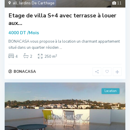
all
,
Jardins De Carthage
11
Etage de villa S+4 avec terrasse à louer
aux...
/Mois
4000 DT
BONACASA vous propose à la location un charmant appartement
situé dans un quartier résiden
...
2
4
2
250 m
BONACASA
Location