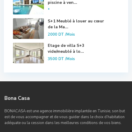
piscine à ven...
*
S+1 Meublé à louer au cœur
de la Ma...
2000 DT
/Mois
Etage de villa S+3
vide/meublé à lo...
3500 DT
/Mois
Bona Casa
BONACASA est une agence immobilière implantée en Tunisie, son but
est de vous accompagner et de vous guider dans le choix d’habitation
adéquate ou la cession dans les meilleures conditions de vos biens.