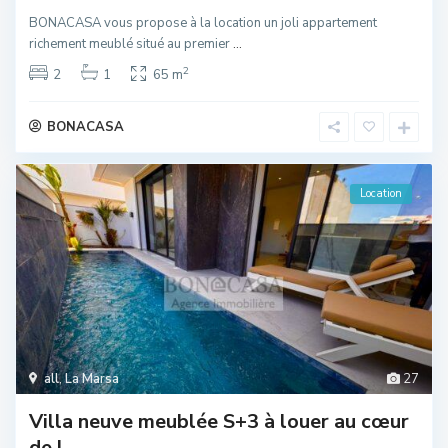
BONACASA vous propose à la location un joli appartement
richement meublé situé au premier
...
2
2
1
65 m
BONACASA
Location
all
,
La Marsa
27
Villa neuve meublée S+3 à louer au cœur
de l...