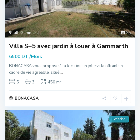
all
,
Gammarth
25
Villa S+5 avec jardin à louer à Gammarth
/Mois
6500 DT
BONACASA vous propose à la location un jolie villa offrant un
cadre de vie agréable, situé
...
2
5
3
450 m
BONACASA
Location