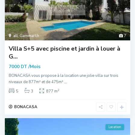
all
,
Gammarth
7
Villa S+5 avec piscine et jardin à louer à
G...
/Mois
7000 DT
BONACASA vous propose à la location une jolie villa sur trois
niveaux de 877m² et de 475m²
...
2
5
3
877 m
BONACASA
Location