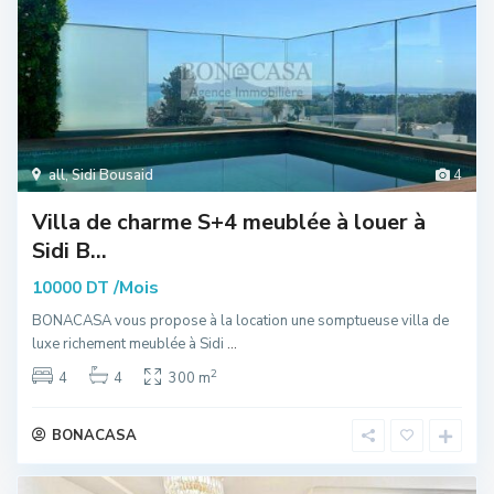
all
,
Sidi Bousaid
4
Villa de charme S+4 meublée à louer à
Sidi B...
/Mois
10000 DT
BONACASA vous propose à la location une somptueuse villa de
luxe richement meublée à Sidi
...
2
4
4
300 m
BONACASA