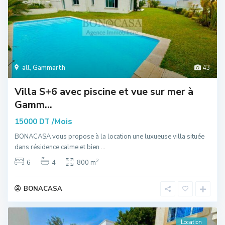
all
,
Gammarth
43
Villa S+6 avec piscine et vue sur mer à
Gamm...
/Mois
15000 DT
BONACASA vous propose à la location une luxueuse villa située
dans résidence calme et bien
...
2
6
4
800 m
BONACASA
Location