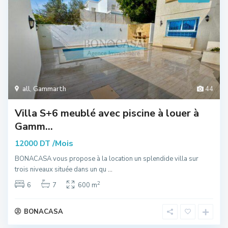
all
,
Gammarth
44
Villa S+6 meublé avec piscine à louer à
Gamm...
/Mois
12000 DT
BONACASA vous propose à la location un splendide villa sur
trois niveaux située dans un qu
...
2
6
7
600 m
BONACASA