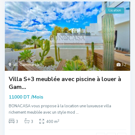
Location
all
,
Gammarth
32
Villa S+3 meublée avec piscine à louer à
Gam...
/Mois
11000 DT
BONACASA vous propose à la location une luxueuse villa
richement meublée avec un style mod
...
2
3
3
400 m