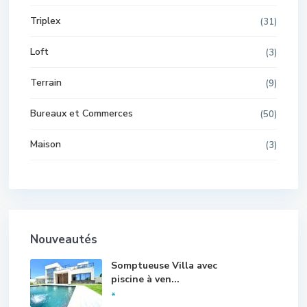
Triplex
(31)
Loft
(3)
Terrain
(9)
Bureaux et Commerces
(50)
Maison
(3)
Nouveautés
Somptueuse Villa avec
piscine à ven...
*