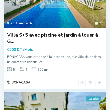
all
,
Gammarth
27
Villa S+5 avec piscine et jardin à louer à
G...
/Mois
6500 DT
BONACASA vous propose à la location une jolie villa située dans
un quartier résidentiel ca
...
2
5
4
600 m
BONACASA
Location