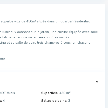
perbe villa de 450m² située dans un quartier résidentiel
lumineux donnant sur le jardin, une cuisine équipée avec salle
 kitchenette, une salle d’eau pour les invités.
sing et sa salle de bain, trois chambres à coucher, chacune
tème
2
0 DT
Superficie:
450 m
/Mois
:
4
Salles de bains:
3