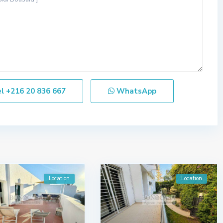
el
+216 20 836 667
WhatsApp
Location
Location