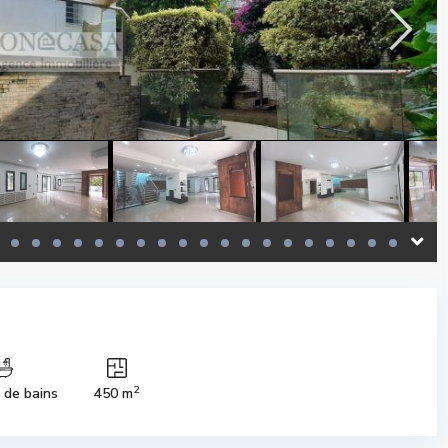
2
s de bains
450 m