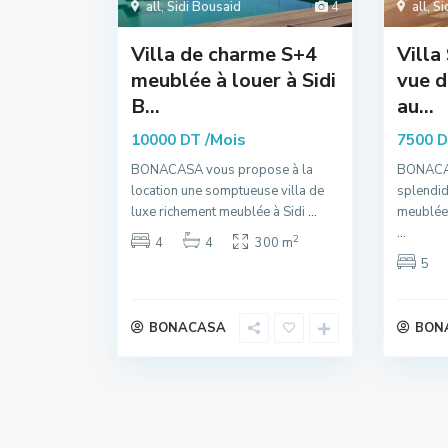
all
,
Sidi Bousaid
4
all
,
Si
Villa de charme S+4
Villa
meublée à louer à Sidi
vue d
B...
au...
/Mois
10000 DT
7500 
BONACASA vous propose à la
BONACAS
location une somptueuse villa de
splendid
luxe richement meublée à Sidi
...
meublée 
...
2
4
4
300 m
5
BONACASA
BON