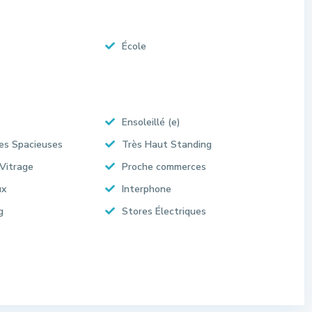
École
Ensoleillé (e)
es Spacieuses
Très Haut Standing
Vitrage
Proche commerces
ux
Interphone
g
Stores Électriques