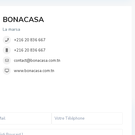
BONACASA
La marsa
+216 20 836 667
+216 20 836 667
contact@bonacasa.com.tn
www.bonacasa.com.tn