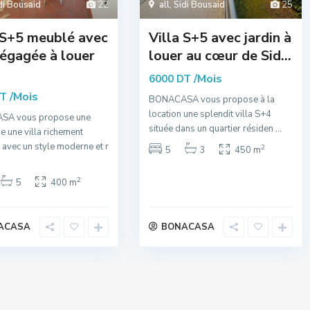
di Bousaid
22
all
,
Sidi Bousaid
25
 S+5 meublé avec
Villa S+5 avec jardin à
égagée à louer
louer au cœur de Sid...
/Mois
6000 DT
/Mois
DT
BONACASA vous propose à la
location une splendit villa S+4
A vous propose une
située dans un quartier résiden
...
e une villa richement
avec un style moderne et r
2
5
3
450 m
2
5
400 m
ACASA
BONACASA