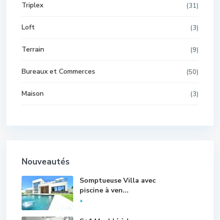
Triplex
(31)
Loft
(3)
Terrain
(9)
Bureaux et Commerces
(50)
Maison
(3)
Nouveautés
Somptueuse Villa avec
piscine à ven...
*