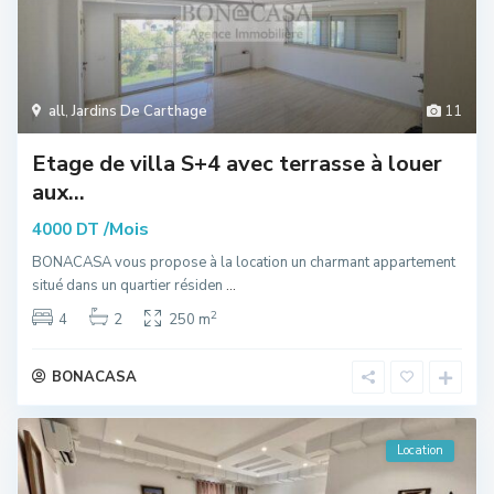
all
,
Jardins De Carthage
11
Etage de villa S+4 avec terrasse à louer
aux...
/Mois
4000 DT
BONACASA vous propose à la location un charmant appartement
situé dans un quartier résiden
...
2
4
2
250 m
BONACASA
Location