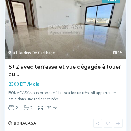
Location
all
,
Jardins De Carthage
15
S+2 avec terrasse et vue dégagée à louer
au ...
/Mois
2300 DT
BONACASA vous propose à la location un très joli appartement
situé dans une résidence réce
...
2
2
2
135 m
BONACASA