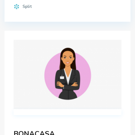
Split
BONACASA