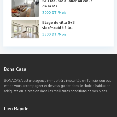
S+1 Meublé à louer au cœur
de la Ma...
2000 DT
/Mois
Etage de villa S+3
vide/meublé à lo...
3500 DT
/Mois
Bona Casa
BONACASA est une agence immobilière implantée en Tunisie, son but
est de vous accompagner et de vous guider dans le choix d’habitation
adéquate ou la cession dans les meilleures conditions de vos biens.
Lien Rapide