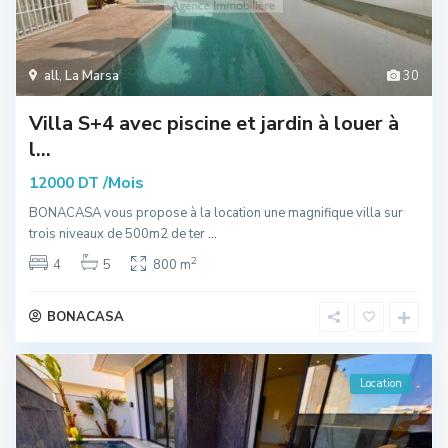
all
,
La Marsa
30
Villa S+4 avec piscine et jardin à louer à
l...
/Mois
12000 DT
BONACASA vous propose à la location une magnifique villa sur
trois niveaux de 500m2 de ter
...
2
4
5
800 m
BONACASA
Location