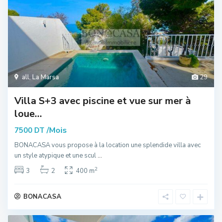
all
,
La Marsa
29
Villa S+3 avec piscine et vue sur mer à
loue...
/Mois
7500 DT
BONACASA vous propose à la location une splendide villa avec
un style atypique et une scul
...
2
3
2
400 m
BONACASA