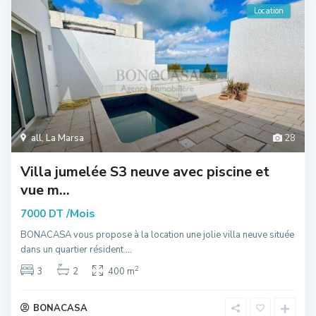
Location
all
,
La Marsa
28
Villa jumelée S3 neuve avec piscine et
vue m...
/Mois
7000 DT
BONACASA vous propose à la location une jolie villa neuve située
dans un quartier résident
...
2
3
2
400 m
BONACASA