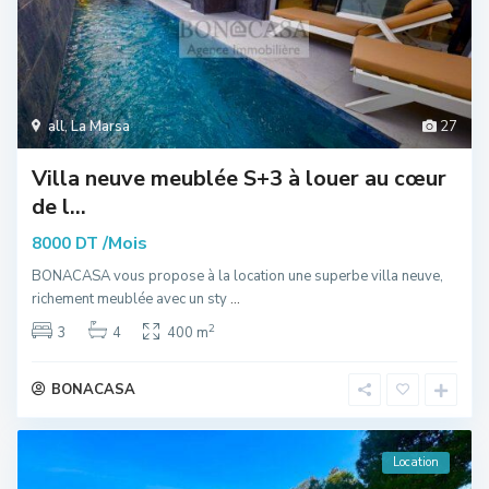
all
,
La Marsa
27
Villa neuve meublée S+3 à louer au cœur
de l...
/Mois
8000 DT
BONACASA vous propose à la location une superbe villa neuve,
richement meublée avec un sty
...
2
3
4
400 m
BONACASA
Location