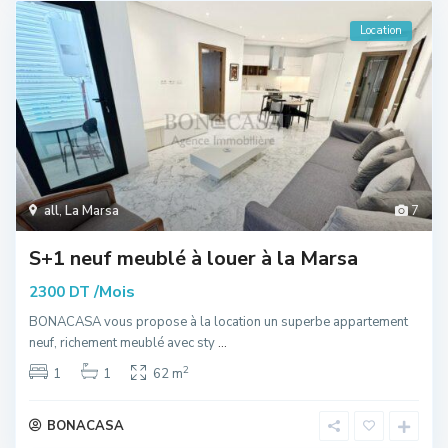
Location
all
,
La Marsa
7
S+1 neuf meublé à louer à la Marsa
/Mois
2300 DT
BONACASA vous propose à la location un superbe appartement
neuf, richement meublé avec sty
...
2
1
1
62 m
BONACASA