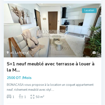
Location
all
,
La Marsa
6
S+1 neuf meublé avec terrasse à louer à
la M...
/Mois
2500 DT
BONACASA vous propose à la location un coquet appartement
neuf, richement meublé avec styl
...
2
1
1
50 m