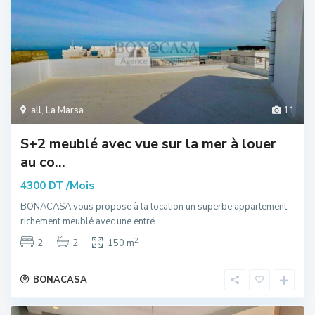
all
,
La Marsa
11
S+2 meublé avec vue sur la mer à louer
au co...
/Mois
4300 DT
BONACASA vous propose à la location un superbe appartement
richement meublé avec une entré
...
2
2
2
150 m
BONACASA