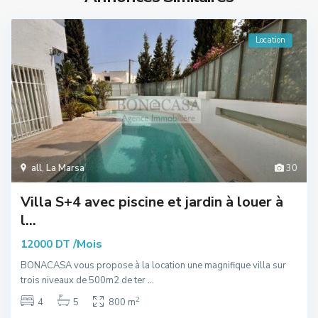
Location
all
,
La Marsa
30
Villa S+4 avec piscine et jardin à louer à
l...
/Mois
12000 DT
BONACASA vous propose à la location une magnifique villa sur
trois niveaux de 500m2 de ter
...
2
4
5
800 m