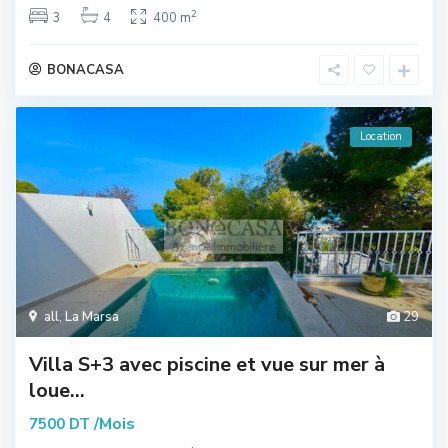
2
3
4
400 m
BONACASA
Location
all
,
La Marsa
29
Villa S+3 avec piscine et vue sur mer à
loue...
/Mois
7500 DT