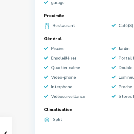
garage
Proximite
Restaurant
Café(S)
Général
Piscine
Jardin
Ensoleillé (e)
Portail 
Quartier calme
Double 
Video-phone
Lumine
Interphone
Proche 
Vidéosurveillance
Stores 
Climatisation
Split