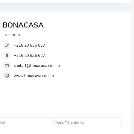
BONACASA
La marsa
+216 20 836 667
+216 20 836 667
contact@bonacasa.com.tn
www.bonacasa.com.tn