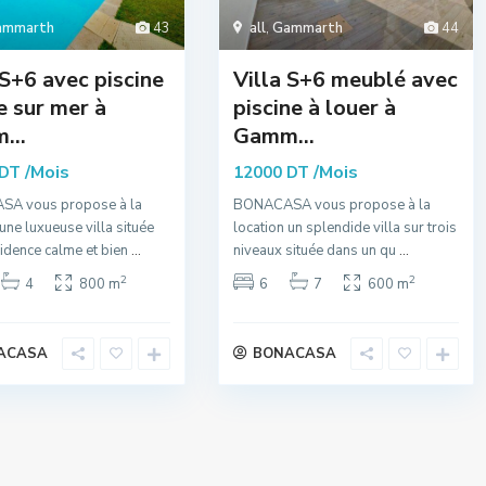
ammarth
43
all
,
Gammarth
44
 S+6 avec piscine
Villa S+6 meublé avec
e sur mer à
piscine à louer à
...
Gamm...
/Mois
/Mois
 DT
12000 DT
A vous propose à la
BONACASA vous propose à la
 une luxueuse villa située
location un splendide villa sur trois
idence calme et bien
...
niveaux située dans un qu
...
2
2
4
800 m
6
7
600 m
ACASA
BONACASA