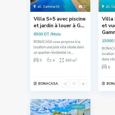
all
,
Gammarth
27
all
,
G
Villa S+5 avec piscine
Villa
et jardin à louer à G...
et vu
Gamm
/Mois
6500 DT
15000
BONACASA vous propose à la
location une jolie villa située dans
BONACAS
un quartier résidentiel ca
...
location
dans rés
2
5
4
600 m
6
BONACASA
BON
Location