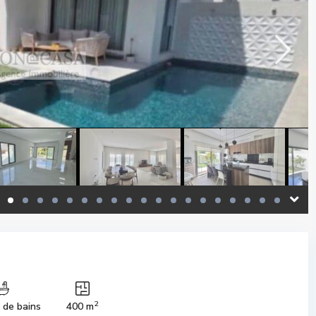
2
s de bains
400 m