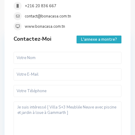
+216 20 836 667
contact@bonacasa.com.tn
www.bonacasa.com.tn
Contactez-Moi
L'annexe a montre?