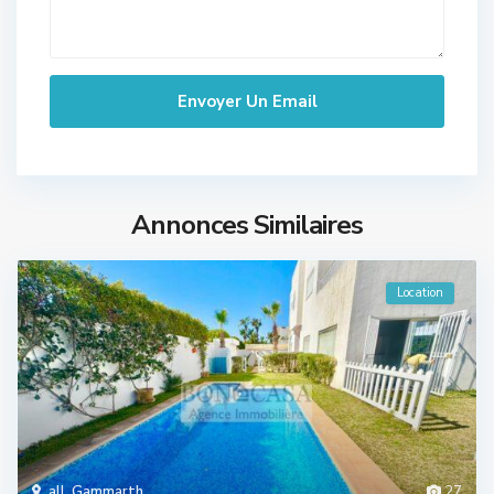
Annonces Similaires
Location
all
,
Gammarth
27