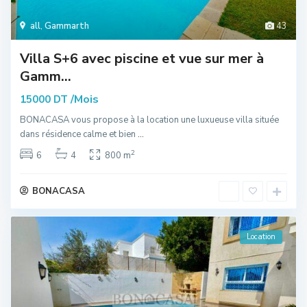
all
,
Gammarth
43
Villa S+6 avec piscine et vue sur mer à
Gamm...
/Mois
15000 DT
BONACASA vous propose à la location une luxueuse villa située
dans résidence calme et bien
...
2
6
4
800 m
BONACASA
Location