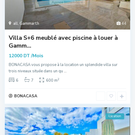
all
,
Gammarth
44
Villa S+6 meublé avec piscine à louer à
Gamm...
/Mois
12000 DT
BONACASA vous propose à la location un splendide villa sur
trois niveaux située dans un qu
...
2
6
7
600 m
BONACASA
Location