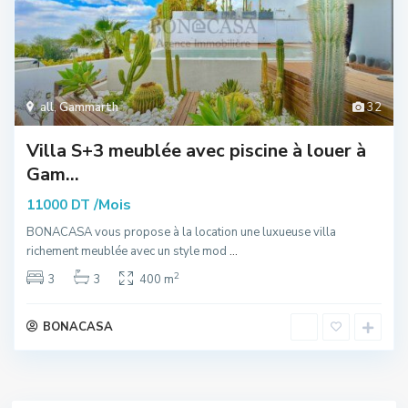
all
,
Gammarth
32
Villa S+3 meublée avec piscine à louer à
Gam...
/Mois
11000 DT
BONACASA vous propose à la location une luxueuse villa
richement meublée avec un style mod
...
2
3
3
400 m
BONACASA