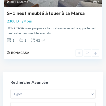
all
,
La Marsa
7
S+1 neuf meublé à louer à la Marsa
/Mois
2300 DT
BONACASA vous propose à la location un superbe appartement
neuf, richement meublé avec sty
...
2
1
1
62 m
BONACASA
Recherche Avancée
Types