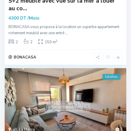
S+2 meublé avec vue sur la mer à louer
au co...
/Mois
4300 DT
BONACASA vous propose à la location un superbe appartement
richement meublé avec une entré
...
2
2
2
150 m
BONACASA
Location
all
,
La Marsa
7