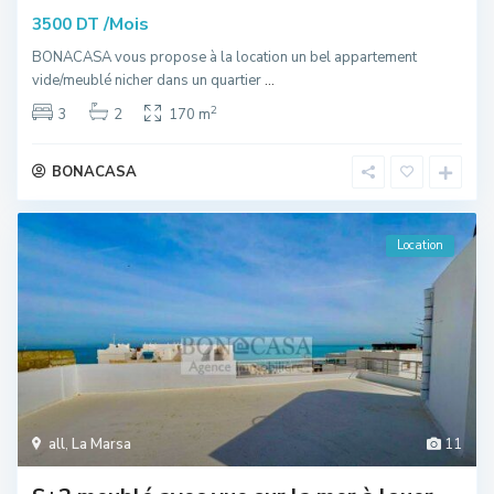
/Mois
3500 DT
BONACASA vous propose à la location un bel appartement
vide/meublé nicher dans un quartier
...
2
3
2
170 m
BONACASA
Location
all
,
La Marsa
11