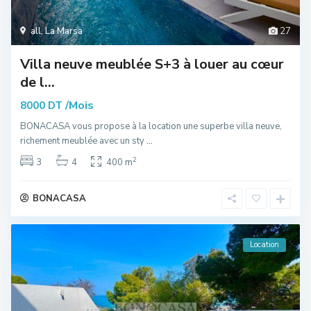
all
,
La Marsa
27
Villa neuve meublée S+3 à louer au cœur
de l...
/Mois
8000 DT
BONACASA vous propose à la location une superbe villa neuve,
richement meublée avec un sty
...
2
3
4
400 m
BONACASA
Location