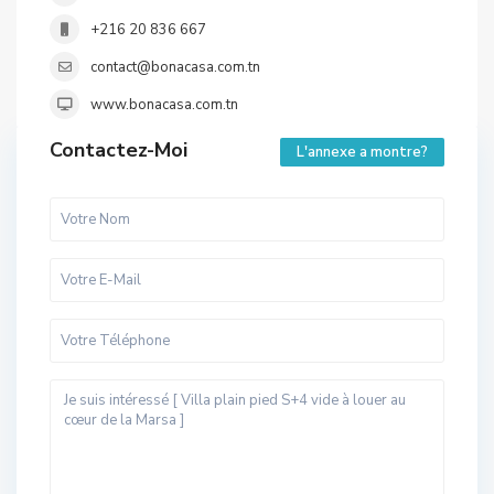
+216 20 836 667
contact@bonacasa.com.tn
www.bonacasa.com.tn
Contactez-Moi
L'annexe a montre?