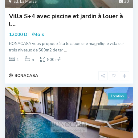
all
,
La Marsa
30
Villa S+4 avec piscine et jardin à louer à
l...
/Mois
12000 DT
BONACASA vous propose à la location une magnifique villa sur
trois niveaux de 500m2 de ter
...
2
4
5
800 m
BONACASA
Location