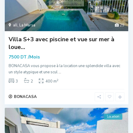
all
,
La Marsa
29
Villa S+3 avec piscine et vue sur mer à
loue...
/Mois
7500 DT
BONACASA vous propose à la location une splendide villa avec
un style atypique et une scul
...
2
3
2
400 m
BONACASA
Location