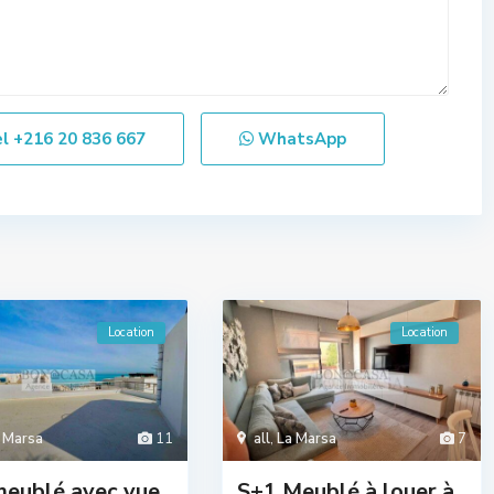
el
+216 20 836 667
WhatsApp
Location
Location
 Marsa
11
all
,
La Marsa
7
meublé avec vue
S+1 Meublé à louer à