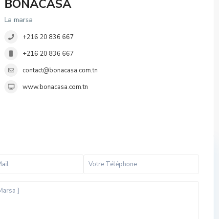
BONACASA
La marsa
+216 20 836 667
+216 20 836 667
contact@bonacasa.com.tn
www.bonacasa.com.tn