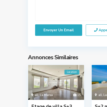
App
Annonces Similaires
Location
all
,
La Marsa
15
all
,
La
Etage de villa S+3
S+2 