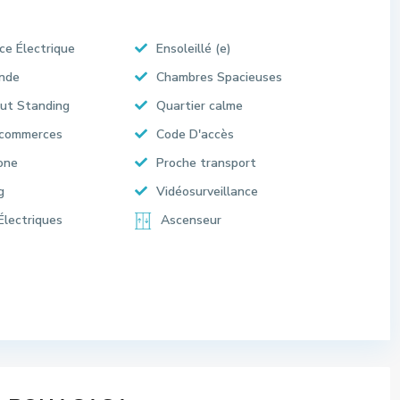
ce Électrique
Ensoleillé (e)
Onde
Chambres Spacieuses
ut Standing
Quartier calme
 commerces
Code D'accès
one
Proche transport
g
Vidéosurveillance
Électriques
Ascenseur