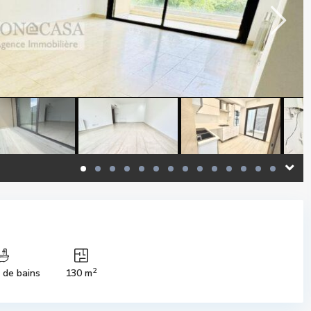
2
s de bains
130 m