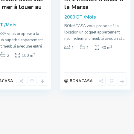
a mer à louer au
la Marsa
/Mois
2000 DT
/Mois
DT
BONACASA vous propose à la
location un coquet appartement
A vous propose à la
neuf richement meublé avec un st
...
 un superbe appartement
t meublé avec une entré
...
2
1
1
60 m
2
2
150 m
ACASA
BONACASA