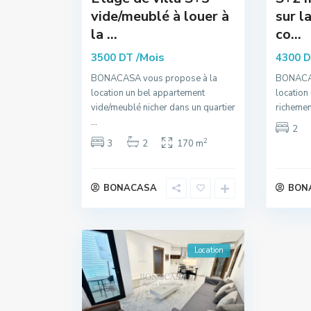
vide/meublé à louer à
sur l
la ...
co...
/Mois
3500 DT
4300 
BONACASA vous propose à la
BONACAS
location un bel appartement
location
vide/meublé nicher dans un quartier
richemen
...
2
2
3
2
170 m
BONACASA
BON
Location