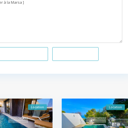
el
+216 20 836 667
WhatsApp
Location
Location