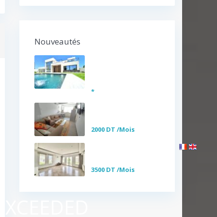
Nouveautés
Somptueuse Villa
avec piscine à
ven...
*
S+1 Meublé à louer
au cœur de la Ma...
2000 DT
/Mois
Etage de villa S+3
vide/meublé à lo...
3500 DT
/Mois
 EXCEEDED