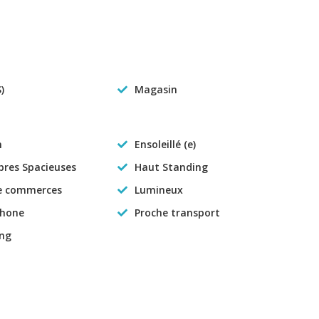
)
Magasin
n
Ensoleillé (e)
res Spacieuses
Haut Standing
e commerces
Lumineux
phone
Proche transport
ing