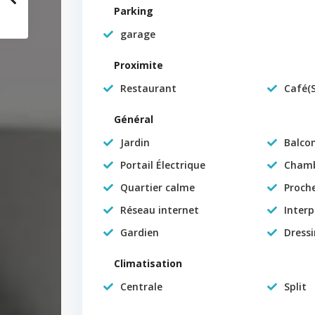
Parking
garage
Proximite
Restaurant
Café(S
Général
Jardin
Balco
Portail Électrique
Chamb
Quartier calme
Proch
Réseau internet
Inter
Gardien
Dress
Climatisation
Centrale
Split