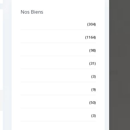
Nos Biens
Villa
(304)
Appartement
(1164)
Duplex
(98)
Triplex
(31)
Loft
(3)
Terrain
(9)
Bureaux et Commerces
(50)
Maison
(3)