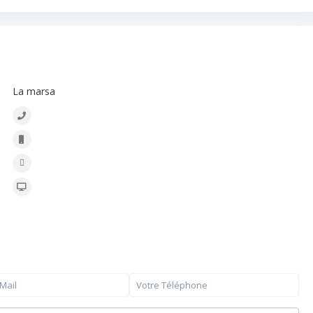
BONACASA
La marsa
+216 20 836 667
+216 20 836 667
contact@bonacasa.com.tn
www.bonacasa.com.tn