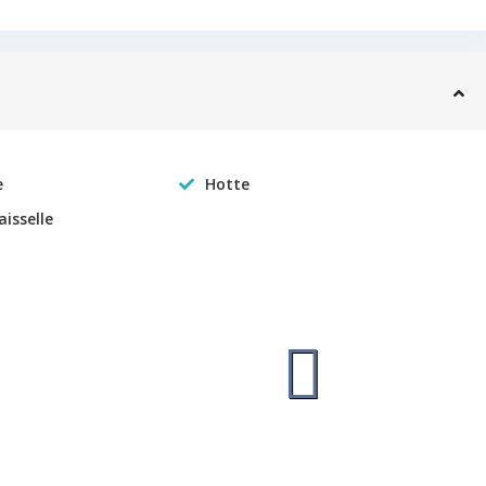
e
Hotte
aisselle
ROR 509 - QUOTA LIMIT