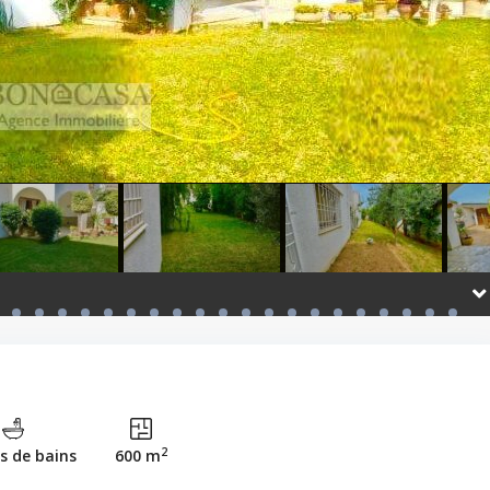
2
es de bains
600 m