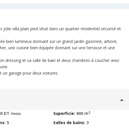
lie villa plain pied situé dans un quartier résidentiel sécurisé et
née bien lumineux donnant sur un grand jardin gazonné, arboré,
er, une cuisine bien équipée donnant sur une terrasse et une
 son dressing et sa salle de bain et deux chambres à coucher avec
mune.
et un garage pour deux voitures.
2
00 DT
Superficie:
600 m
/mois
ms:
5
Salles de bains:
3