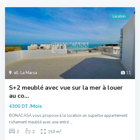
Location
all
,
La Marsa
11
S+2 meublé avec vue sur la mer à louer
au co...
/Mois
4300 DT
BONACASA vous propose à la location un superbe appartement
richement meublé avec une entré
...
2
2
2
150 m