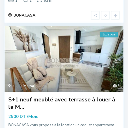
1
1
62 m
BONACASA
Location
all
,
La Marsa
6
S+1 neuf meublé avec terrasse à louer à
la M...
/Mois
2500 DT
BONACASA vous propose à la location un coquet appartement