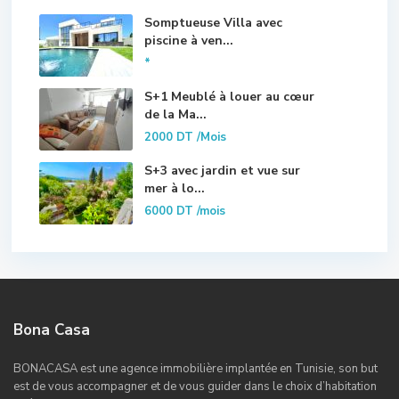
Somptueuse Villa avec
piscine à ven...
*
S+1 Meublé à louer au cœur
de la Ma...
2000 DT
/Mois
S+3 avec jardin et vue sur
mer à lo...
6000 DT
/mois
Bona Casa
BONACASA est une agence immobilière implantée en Tunisie, son but
est de vous accompagner et de vous guider dans le choix d’habitation