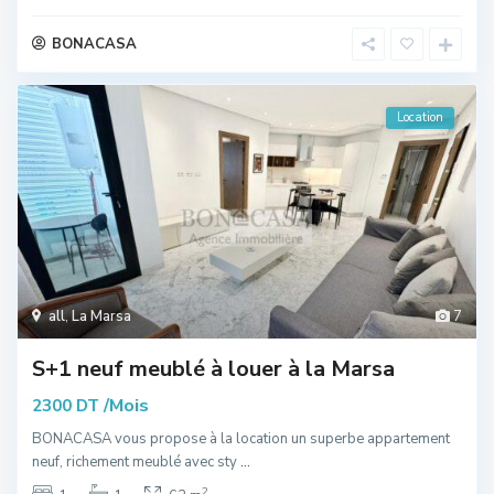
BONACASA
Location
all
,
La Marsa
7
S+1 neuf meublé à louer à la Marsa
/Mois
2300 DT
BONACASA vous propose à la location un superbe appartement
neuf, richement meublé avec sty
...
2