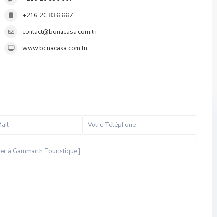
+216 20 836 667
contact@bonacasa.com.tn
www.bonacasa.com.tn