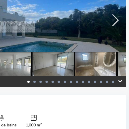
2
s de bains
1,000 m