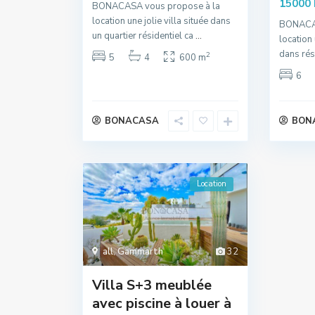
15000
BONACASA vous propose à la
location une jolie villa située dans
BONACAS
un quartier résidentiel ca
...
location
dans rés
2
5
4
600 m
6
BONACASA
BON
Location
all
,
Gammarth
32
Villa S+3 meublée
avec piscine à louer à