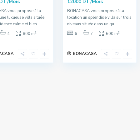
/Mois
/Mois
 DT
12000 DT
A vous propose à la
BONACASA vous propose à la
 une luxueuse villa située
location un splendide villa sur trois
idence calme et bien
...
niveaux située dans un qu
...
2
2
4
800 m
6
7
600 m
ACASA
BONACASA