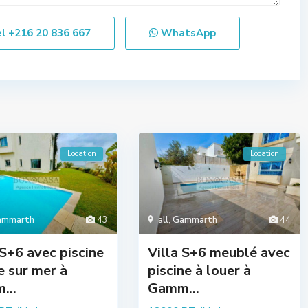
el
+216 20 836 667
WhatsApp
Location
Location
ammarth
43
all
,
Gammarth
44
 S+6 avec piscine
Villa S+6 meublé avec
e sur mer à
piscine à louer à
...
Gamm...