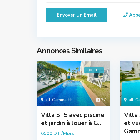
App
Annonces Similaires
Location
all
,
Gammarth
27
all
,
G
Villa S+5 avec piscine
Villa
et jardin à louer à G...
et vu
Gamm
/Mois
6500 DT