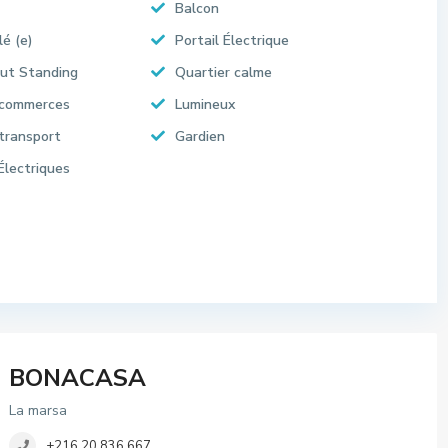
Balcon
lé (e)
Portail Électrique
ut Standing
Quartier calme
 commerces
Lumineux
transport
Gardien
Électriques
BONACASA
La marsa
+216 20 836 667