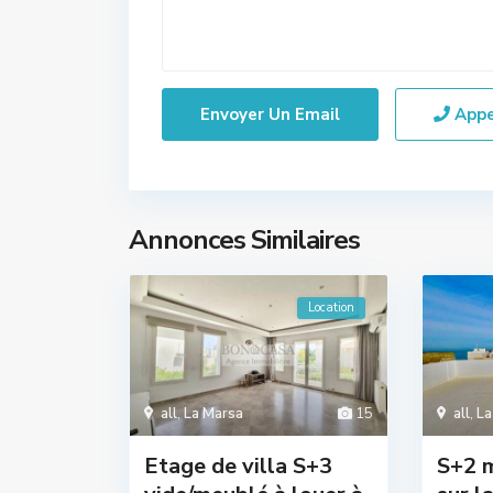
App
Annonces Similaires
Location
all
,
La Marsa
15
all
,
La
Etage de villa S+3
S+2 