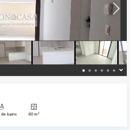
2
s de bains
60 m