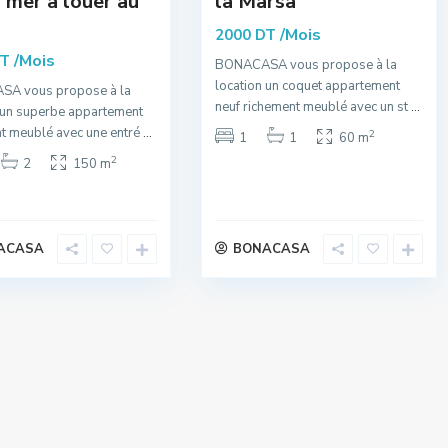
a mer à louer au
la Marsa
/Mois
2000 DT
/Mois
DT
BONACASA vous propose à la
location un coquet appartement
A vous propose à la
neuf richement meublé avec un st
...
 un superbe appartement
t meublé avec une entré
...
2
1
1
60 m
2
2
150 m
ACASA
BONACASA