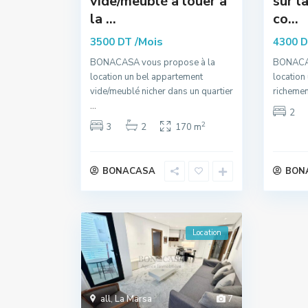
vide/meublé à louer à
sur l
la ...
co...
/Mois
3500 DT
4300 
BONACASA vous propose à la
BONACAS
location un bel appartement
location
vide/meublé nicher dans un quartier
richemen
...
2
2
3
2
170 m
BONACASA
BON
Location
all
,
La Marsa
7