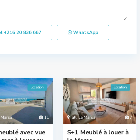
el
+216 20 836 667
WhatsApp
Location
Location
 Marsa
11
all
,
La Marsa
7
meublé avec vue
S+1 Meublé à louer à