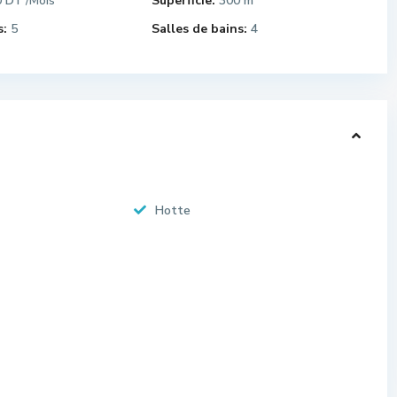
0 DT
Superficie:
300 m
/Mois
:
5
Salles de bains:
4
Hotte