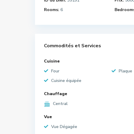
ID du Bien:
39191
Prix:
500
Rooms:
6
Bedrooms
Commodités et Services
Cuisine
Four
Plaque
Cuisine équipée
Chauffage
Central
Vue
Vue Dégagée