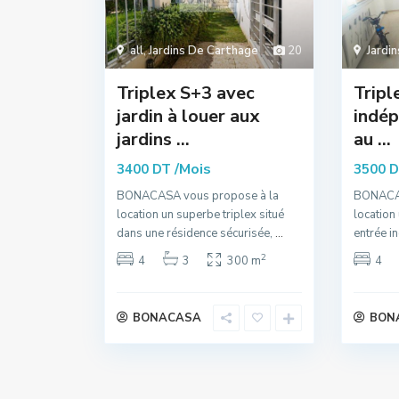
all
,
Jardins De Carthage
20
Jardi
Triplex S+3 avec
Tripl
jardin à louer aux
indép
jardins ...
au ...
/Mois
3400 DT
3500 
BONACASA vous propose à la
BONACAS
location un superbe triplex situé
location
dans une résidence sécurisée,
...
entrée i
2
4
3
300 m
4
BONACASA
BON