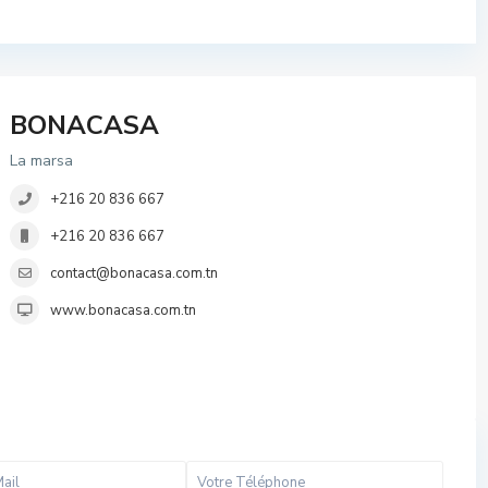
BONACASA
La marsa
+216 20 836 667
+216 20 836 667
contact@bonacasa.com.tn
www.bonacasa.com.tn