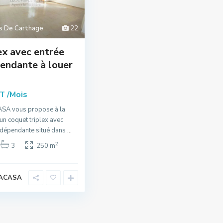
ns De Carthage
22
ex avec entrée
endante à louer
/Mois
DT
A vous propose à la
 un coquet triplex avec
ndépendante situé dans
...
2
3
250 m
ACASA