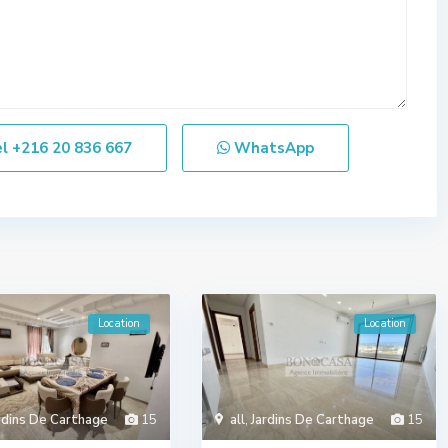
el
+216 20 836 667
WhatsApp
Location
Location
rdins De Carthage
15
all
,
Jardins De Carthage
15