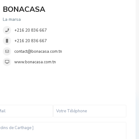
BONACASA
La marsa
+216 20 836 667
+216 20 836 667
contact@bonacasa.com.tn
www.bonacasa.com.tn