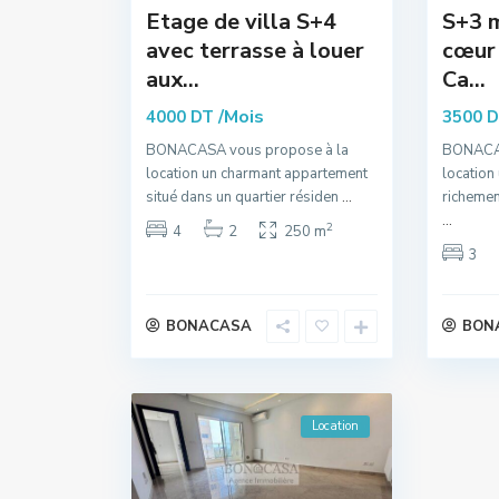
Etage de villa S+4
S+3 m
avec terrasse à louer
cœur 
aux...
Ca...
/Mois
4000 DT
3500 
BONACASA vous propose à la
BONACAS
location un charmant appartement
location
situé dans un quartier résiden
...
richemen
...
2
4
2
250 m
3
BONACASA
BON
Location