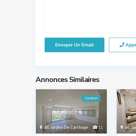
App
Annonces Similaires
Location
all
,
Jardins De Carthage
11
all
,
Ja