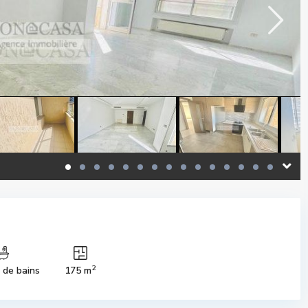
2
s de bains
175 m