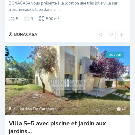
BONACASA vous présente à la location une très jolie villa sur
trois niveaux située dans un
...
2
5
3
500 m
BONACASA
Location
all
,
Jardins De Carthage
40
Villa S+5 avec piscine et jardin aux
jardins...