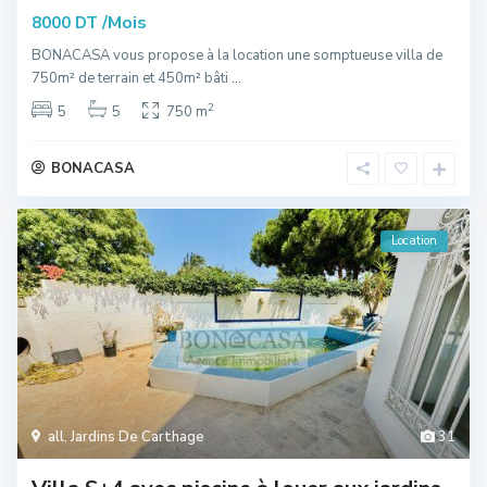
/Mois
8000 DT
BONACASA vous propose à la location une somptueuse villa de
750m² de terrain et 450m² bâti
...
2
5
5
750 m
BONACASA
Location
all
,
Jardins De Carthage
31