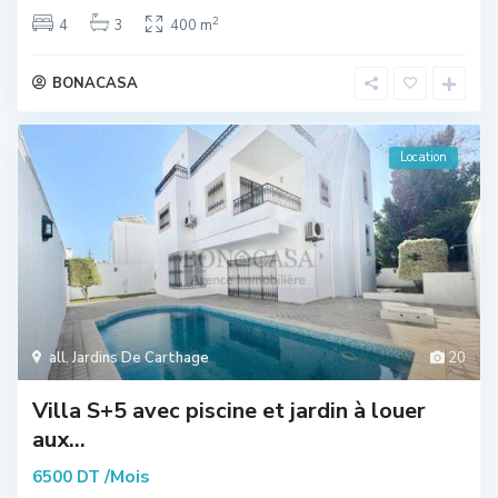
2
4
3
400 m
BONACASA
Location
all
,
Jardins De Carthage
20
Villa S+5 avec piscine et jardin à louer
aux...
/Mois
6500 DT