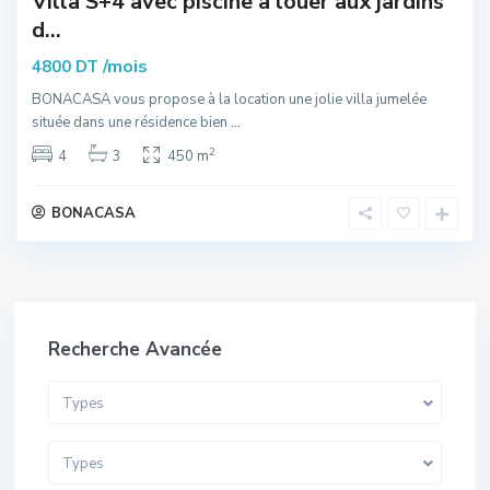
Villa S+4 avec piscine à louer aux jardins
d...
/mois
4800 DT
BONACASA vous propose à la location une jolie villa jumelée
située dans une résidence bien
...
2
4
3
450 m
BONACASA
Recherche Avancée
Types
Types